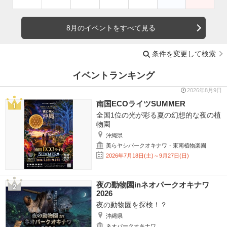
8月のイベントをすべて見る
条件を変更して検索
イベントランキング
2026年8月9日
南国ECOライツSUMMER
全国1位の光が彩る夏の幻想的な夜の植
物園
沖縄県
美らヤシパークオキナワ・東南植物楽園
2026年7月18日(土)～9月27日(日)
夜の動物園inネオパークオキナワ
2026
夜の動物園を探検！？
沖縄県
ネオパークオキナワ