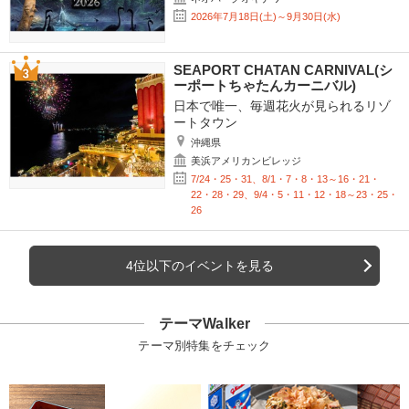
2026年7月18日(土)～9月30日(水)
SEAPORT CHATAN CARNIVAL(シ
ーポートちゃたんカーニバル)
日本で唯一、毎週花火が見られるリゾ
ートタウン
沖縄県
美浜アメリカンビレッジ
7/24・25・31、8/1・7・8・13～16・21・
22・28・29、9/4・5・11・12・18～23・25・
26
4位以下のイベントを見る
テーマWalker
テーマ別特集をチェック