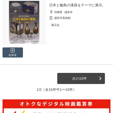
日本と輪島の漆器をテーマに展示。
沖縄県
浦添市
浦添市美術館
展示会
駐車場
次の10件
1/2
（全15件中1〜10件）