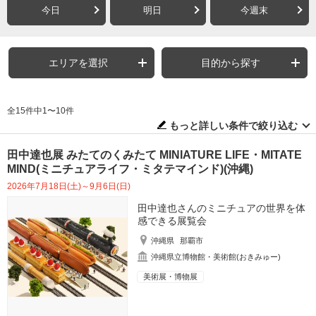
今日
明日
今週末
エリアを選択
目的から探す
全15件中1〜10件
もっと詳しい条件で絞り込む
田中達也展 みたてのくみたて MINIATURE LIFE・MITATE
MIND(ミニチュアライフ・ミタテマインド)(沖縄)
2026年7月18日(土)～9月6日(日)
田中達也さんのミニチュアの世界を体
感できる展覧会
沖縄県
那覇市
沖縄県立博物館・美術館(おきみゅー)
美術展・博物展