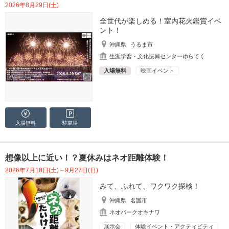
2026年8月29日(土)
全世代が楽しめる！室内花火鑑賞イベ
ント！
沖縄県
うるま市
生涯学習・文化振興センターゆらてく
入場無料
映画イベント
入場無料
駐車場
想像以上に近い！？夏休みはネオ距離体験！
2026年7月18日(土)～9月27日(日)
みて、ふれて、ワクワク探検！
沖縄県
名護市
ネオパークオキナワ
展示会
体験イベント・アクティビティ