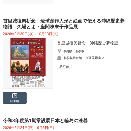
首里城復興祈念 琉球創作人形と絵画で伝える沖縄歴史夢
物語 久場とよ・座間味末子作品展
2026年9月30日(水)～10月13日(火)
首里城復興祈念 沖縄歴史夢物語
沖縄県
浦添市
浦添市美術館 企画展示室２
展示会
駐車場
令和8年度第1期常設展日本と輪島の漆器
2026年5月24日(日)～9月6日(日)