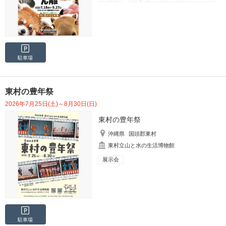
駐車場
東村の豊年祭
2026年7月25日(土)～8月30日(日)
東村の豊年祭
沖縄県
国頭郡東村
東村立山と水の生活博物館
展示会
駐車場