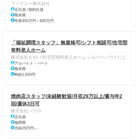
フィグニー株式会社
正社員 / 契約社員
熊本県
年収450万円～600万円
「福祉調理スタッフ」無資格可/シフト相談可/住宅型
有料老人ホーム
株式会社もやい/住宅型有料老人ホーム シルバーハウスにじ
アルバイト・パート
熊本県
時給1,034円
焼肉店スタッフ/未経験歓迎/月収29万以上/賞与年2
回/週休3日可
株式会社バクロ
正社員
福岡県
月給29万円～