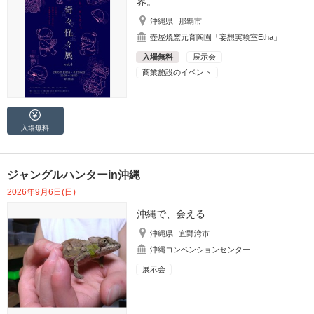
界。
沖縄県
那覇市
壺屋焼窯元育陶園「妄想実験室Etha」
入場無料
展示会
商業施設のイベント
入場無料
ジャングルハンターin沖縄
2026年9月6日(日)
沖縄で、会える
沖縄県
宜野湾市
沖縄コンベンションセンター
展示会