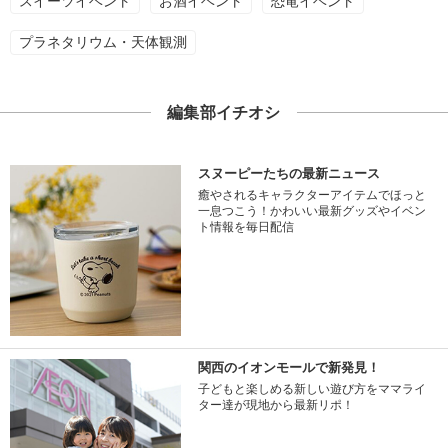
スイーツイベント
お酒イベント
恐竜イベント
プラネタリウム・天体観測
編集部イチオシ
スヌーピーたちの最新ニュース
癒やされるキャラクターアイテムでほっと
一息つこう！かわいい最新グッズやイベン
ト情報を毎日配信
関西のイオンモールで新発見！
子どもと楽しめる新しい遊び方をママライ
ター達が現地から最新リポ！