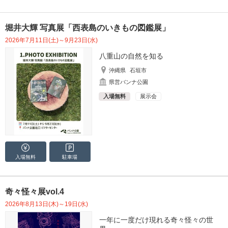
堀井大輝 写真展「西表島のいきもの図鑑展」
2026年7月11日(土)～9月23日(水)
八重山の自然を知る
沖縄県
石垣市
県営バンナ公園
入場無料
展示会
入場無料
駐車場
奇々怪々展vol.4
2026年8月13日(木)～19日(水)
一年に一度だけ現れる奇々怪々の世