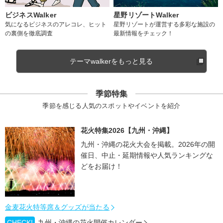
ビジネスWalker
星野リゾートWalker
気になるビジネスのアレコレ、ヒット
星野リゾートが運営する多彩な施設の
の裏側を徹底調査
最新情報をチェック！
テーマwalkerをもっと見る
季節特集
季節を感じる人気のスポットやイベントを紹介
花火特集2026【九州・沖縄】
九州・沖縄の花火大会を掲載。2026年の開
催日、中止・延期情報や人気ランキングな
どをお届け！
金麦花火特等席＆グッズが当たる
CHECK!
九州・沖縄の花火開催カレンダー