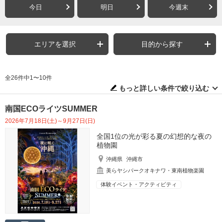
今日
明日
今週末
エリアを選択
目的から探す
全26件中1〜10件
もっと詳しい条件で絞り込む
南国ECOライツSUMMER
2026年7月18日(土)～9月27日(日)
全国1位の光が彩る夏の幻想的な夜の
植物園
沖縄県
沖縄市
美らヤシパークオキナワ・東南植物楽園
体験イベント・アクティビティ