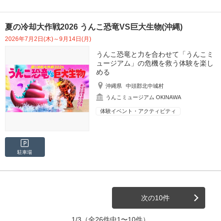
夏の冷却大作戦2026 うんこ恐竜VS巨大生物(沖縄)
2026年7月2日(木)～9月14日(月)
うんこ恐竜と力を合わせて「うんこミ
ュージアム」の危機を救う体験を楽し
める
沖縄県
中頭郡北中城村
うんこミュージアム OKINAWA
体験イベント・アクティビティ
駐車場
次の10件
1/3
（全26件中1〜10件）