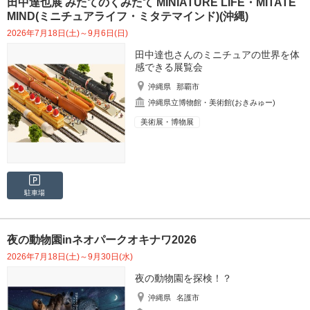
田中達也展 みたてのくみたて MINIATURE LIFE・MITATE
MIND(ミニチュアライフ・ミタテマインド)(沖縄)
2026年7月18日(土)～9月6日(日)
田中達也さんのミニチュアの世界を体
感できる展覧会
沖縄県
那覇市
沖縄県立博物館・美術館(おきみゅー)
美術展・博物展
駐車場
夜の動物園inネオパークオキナワ2026
2026年7月18日(土)～9月30日(水)
夜の動物園を探検！？
沖縄県
名護市