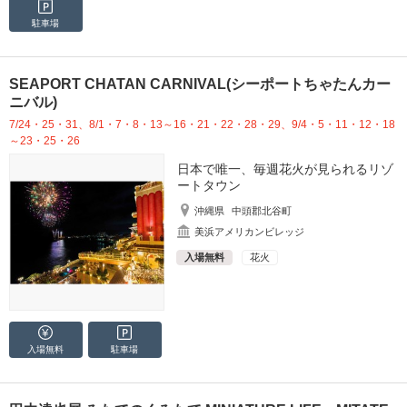
駐車場
SEAPORT CHATAN CARNIVAL(シーポートちゃたんカー
ニバル)
7/24・25・31、8/1・7・8・13～16・21・22・28・29、9/4・5・11・12・18
～23・25・26
日本で唯一、毎週花火が見られるリゾ
ートタウン
沖縄県
中頭郡北谷町
美浜アメリカンビレッジ
入場無料
花火
入場無料
駐車場