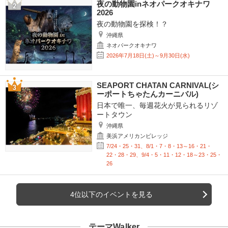
夜の動物園inネオパークオキナワ
2026
夜の動物園を探検！？
沖縄県
ネオパークオキナワ
2026年7月18日(土)～9月30日(水)
SEAPORT CHATAN CARNIVAL(シ
ーポートちゃたんカーニバル)
日本で唯一、毎週花火が見られるリゾ
ートタウン
沖縄県
美浜アメリカンビレッジ
7/24・25・31、8/1・7・8・13～16・21・
22・28・29、9/4・5・11・12・18～23・25・
26
4位以下のイベントを見る
テーマWalker