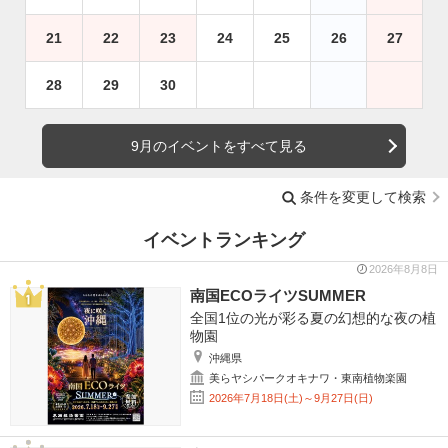
21
22
23
24
25
26
27
28
29
30
9月のイベントをすべて見る
条件を変更して検索
イベントランキング
2026年8月8日
南国ECOライツSUMMER
全国1位の光が彩る夏の幻想的な夜の植
物園
沖縄県
美らヤシパークオキナワ・東南植物楽園
2026年7月18日(土)～9月27日(日)