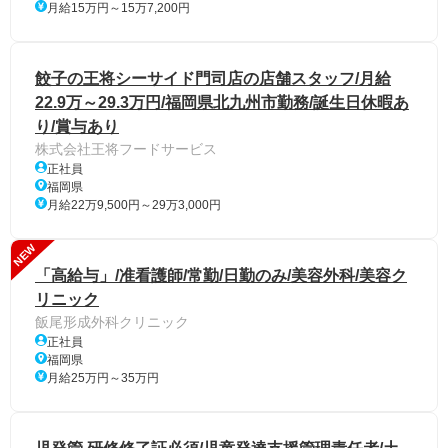
月給15万円～15万7,200円
餃子の王将シーサイド門司店の店舗スタッフ/月給
22.9万～29.3万円/福岡県北九州市勤務/誕生日休暇あ
り/賞与あり
株式会社王将フードサービス
正社員
福岡県
月給22万9,500円～29万3,000円
NEW
「高給与」/准看護師/常勤/日勤のみ/美容外科/美容ク
リニック
飯尾形成外科クリニック
正社員
福岡県
月給25万円～35万円