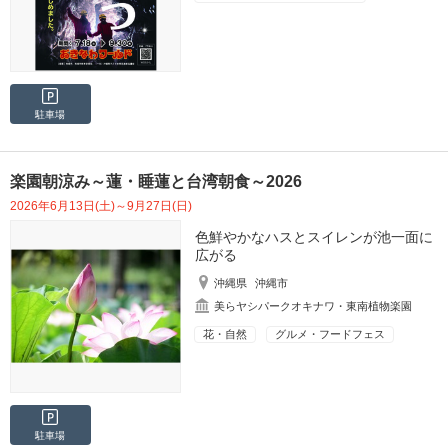
駐車場
楽園朝涼み～蓮・睡蓮と台湾朝食～2026
2026年6月13日(土)～9月27日(日)
色鮮やかなハスとスイレンが池一面に
広がる
沖縄県
沖縄市
美らヤシパークオキナワ・東南植物楽園
花・自然
グルメ・フードフェス
駐車場