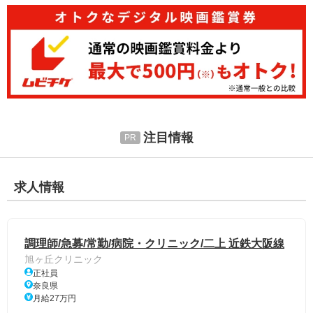
注目情報
求人情報
調理師/急募/常勤/病院・クリニック/二上 近鉄大阪線
旭ヶ丘クリニック
正社員
奈良県
月給27万円