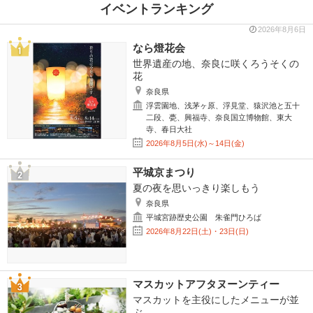
イベントランキング
2026年8月6日
なら燈花会
世界遺産の地、奈良に咲くろうそくの
花
奈良県
浮雲園地、浅茅ヶ原、浮見堂、猿沢池と五十
二段、甍、興福寺、奈良国立博物館、東大
寺、春日大社
2026年8月5日(水)～14日(金)
平城京まつり
夏の夜を思いっきり楽しもう
奈良県
平城宮跡歴史公園 朱雀門ひろば
2026年8月22日(土)・23日(日)
マスカットアフタヌーンティー
マスカットを主役にしたメニューが並
ぶ