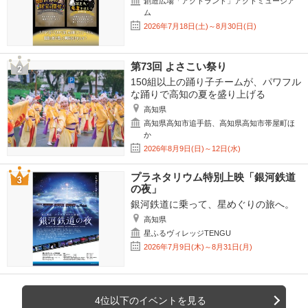
創造広場「アクトランド」アクトミュージア
ム
2026年7月18日(土)～8月30日(日)
第73回 よさこい祭り
150組以上の踊り子チームが、パワフル
な踊りで高知の夏を盛り上げる
高知県
高知県高知市追手筋、高知県高知市帯屋町ほ
か
2026年8月9日(日)～12日(水)
プラネタリウム特別上映「銀河鉄道
の夜」
銀河鉄道に乗って、星めぐりの旅へ。
高知県
星ふるヴィレッジTENGU
2026年7月9日(木)～8月31日(月)
4位以下のイベントを見る