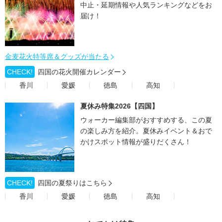
中止・延期情報や人気ランキングなどをお
届け！
金麦花火特等席＆グッズが当たる
CHECK!
四国の花火開催カレンダー
香川
愛媛
徳島
高知
夏休み特集2026【四国】
ウォーカー編集部がおすすめする、この夏
の楽しみ方を紹介。夏休みイベント＆おで
かけスポット情報が盛りだくさん！
CHECK!
四国の夏祭りはこちら
香川
愛媛
徳島
高知