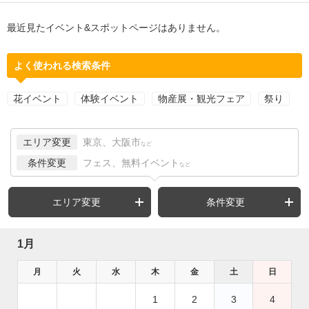
最近見たイベント&スポットページはありません。
よく使われる検索条件
花イベント
体験イベント
物産展・観光フェア
祭り
エリア変更
東京、大阪市
など
条件変更
フェス、無料イベント
など
エリア変更
条件変更
1月
月
火
水
木
金
土
日
1
2
3
4