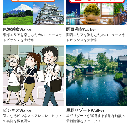
東海満喫Walker
関西満喫Walker
東海エリアを楽しむためのニュースや
関西エリアを楽しむためのニュースや
トピックスを大特集
トピックスを大特集
ビジネスWalker
星野リゾートWalker
気になるビジネスのアレコレ、ヒット
星野リゾートが運営する多彩な施設の
の裏側を徹底調査
最新情報をチェック！