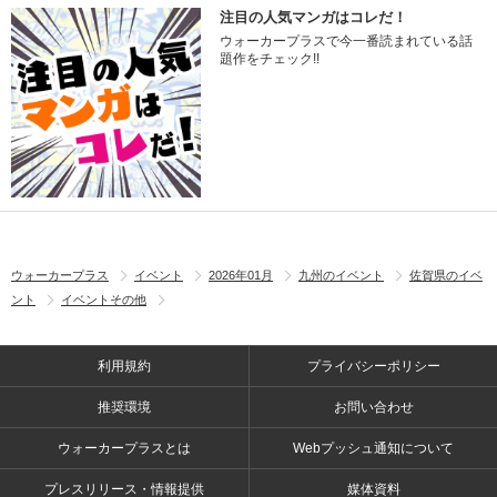
注目の人気マンガはコレだ！
ウォーカープラスで今一番読まれている話
題作をチェック!!
ウォーカープラス
イベント
2026年01月
九州のイベント
佐賀県のイベ
ント
イベントその他
利用規約
プライバシーポリシー
推奨環境
お問い合わせ
ウォーカープラスとは
Webプッシュ通知について
プレスリリース・情報提供
媒体資料