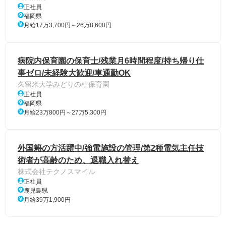
正社員
福岡県
月給17万3,700円～26万8,600円
病院内保育園の保育士/残業月6時間程度/持ち帰り仕
事ゼロ/未経験大歓迎/車通勤OK
久留米大学みどりの杜保育園
正社員
福岡県
月給23万800円～27万5,300円
外国籍の方活躍中/強電施設の管理/第2種電気主任技
術者が高齢のため、退職入れ替え
株式会社テクノスマイル
正社員
鹿児島県
月給39万1,900円