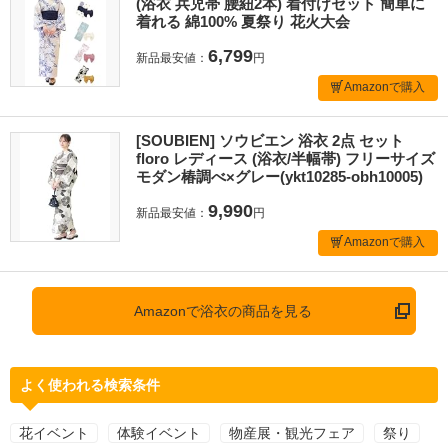
(浴衣 兵児帯 腰紐2本) 着付けセット 簡単に
着れる 綿100% 夏祭り 花火大会
6,799
新品最安値：
円
Amazonで購入
[SOUBIEN] ソウビエン 浴衣 2点 セット
floro レディース (浴衣/半幅帯) フリーサイズ
モダン椿調べ×グレー(ykt10285-obh10005)
9,990
新品最安値：
円
Amazonで購入
Amazonで浴衣の商品を見る
よく使われる検索条件
花イベント
体験イベント
物産展・観光フェア
祭り