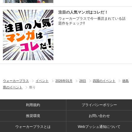
注目の人気マンガはコレだ！
ウォーカープラスで今一番読まれている話
題作をチェック!!
ウォーカープラス
イベント
2026年01月
28日
四国のイベント
徳島
県のイベント
祭り
利用規約
プライバシーポリシー
推奨環境
お問い合わせ
ウォーカープラスとは
Webプッシュ通知について