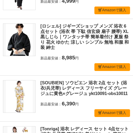
4,999
新品最安値：
円
Amazonで購入
[ロシェル] ジギーズショップ メンズ 浴衣 6
点セット (浴衣 帯 下駄 信玄袋 扇子 腰帯) XL
黒しじら｜ワンタッチ帯 簡単着付け 夏服 祭
り 花火 ゆかた 涼しい シンプル 無地 和服 和
装 紳士
8,985
新品最安値：
円
Amazonで購入
[SOUBIEN] ソウビエン 浴衣 2点 セット (浴
衣/兵児帯) レディース フリーサイズ グレー
ジュに黄色×グレージュ ykt10091-obs10011
6,390
新品最安値：
円
Amazonで購入
[Tonriga] 浴衣 レディース セット 4点セット