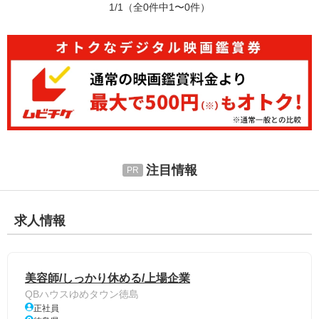
1/1
（全0件中1〜0件）
注目情報
求人情報
美容師/しっかり休める/上場企業
QBハウスゆめタウン徳島
正社員