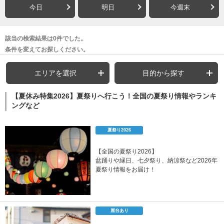
今日
明日
今週末
該当の検索結果は0件でした。
条件を変えてお探しください。
エリアを選択
目的から探す
【夏休み特集2026】夏祭りへ行こう！全国の夏祭り情報やランキ
ングなど
夏祭り2026
【全国の夏祭り2026】
盆踊りや縁日、七夕祭り、納涼祭など2026年
夏祭り情報をお届け！
屋台あり