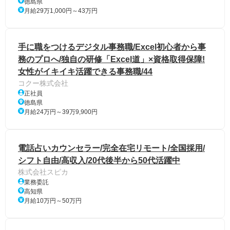
徳島県
月給29万1,000円～43万円
手に職をつけるデジタル事務職/Excel初心者から事
務のプロへ/独自の研修「Excel道」×資格取得保障!
女性がイキイキ活躍できる事務職/44
コクー株式会社
正社員
徳島県
月給24万円～39万9,900円
電話占いカウンセラー/完全在宅リモート/全国採用/
シフト自由/高収入/20代後半から50代活躍中
株式会社スピカ
業務委託
高知県
月給10万円～50万円