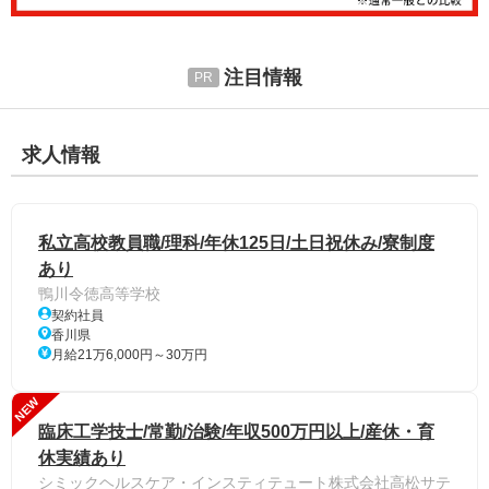
注目情報
求人情報
私立高校教員職/理科/年休125日/土日祝休み/寮制度
あり
鴨川令徳高等学校
契約社員
香川県
月給21万6,000円～30万円
NEW
臨床工学技士/常勤/治験/年収500万円以上/産休・育
休実績あり
シミックヘルスケア・インスティテュート株式会社高松サテ