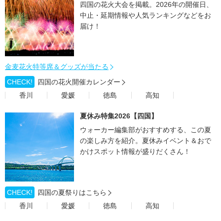
四国の花火大会を掲載。2026年の開催日、
中止・延期情報や人気ランキングなどをお
届け！
金麦花火特等席＆グッズが当たる
CHECK!
四国の花火開催カレンダー
香川
愛媛
徳島
高知
夏休み特集2026【四国】
ウォーカー編集部がおすすめする、この夏
の楽しみ方を紹介。夏休みイベント＆おで
かけスポット情報が盛りだくさん！
CHECK!
四国の夏祭りはこちら
香川
愛媛
徳島
高知