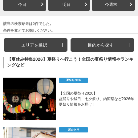
今日
明日
今週末
該当の検索結果は0件でした。
条件を変えてお探しください。
エリアを選択
目的から探す
【夏休み特集2026】夏祭りへ行こう！全国の夏祭り情報やランキ
ングなど
夏祭り2026
【全国の夏祭り2026】
盆踊りや縁日、七夕祭り、納涼祭など2026年
夏祭り情報をお届け！
屋台あり