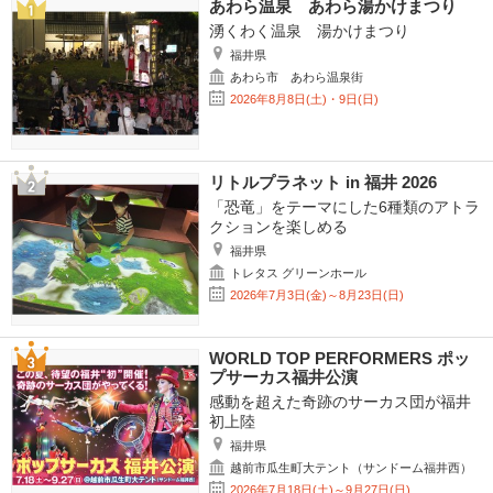
あわら温泉 あわら湯かけまつり
湧くわく温泉 湯かけまつり
福井県
あわら市 あわら温泉街
2026年8月8日(土)・9日(日)
リトルプラネット in 福井 2026
「恐竜」をテーマにした6種類のアトラ
クションを楽しめる
福井県
トレタス グリーンホール
2026年7月3日(金)～8月23日(日)
WORLD TOP PERFORMERS ポッ
プサーカス福井公演
感動を超えた奇跡のサーカス団が福井
初上陸
福井県
越前市瓜生町大テント（サンドーム福井西）
2026年7月18日(土)～9月27日(日)