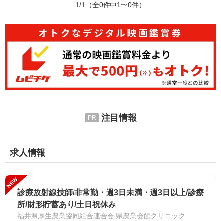
1/1
（全0件中1〜0件）
注目情報
求人情報
NEW
診療放射線技師/非常勤・週3日未満・週3日以上/診療
所/財形貯蓄あり/土日祝休み
福井県厚生農業協同組合連合会 県農業会館クリニック