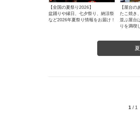
【全国の夏祭り2026】
【屋台のあ
盆踊りや縁日、七夕祭り、納涼祭
たこ焼き
など2026年夏祭り情報をお届け！
並ぶ屋台
りを満喫
夏
1
/ 