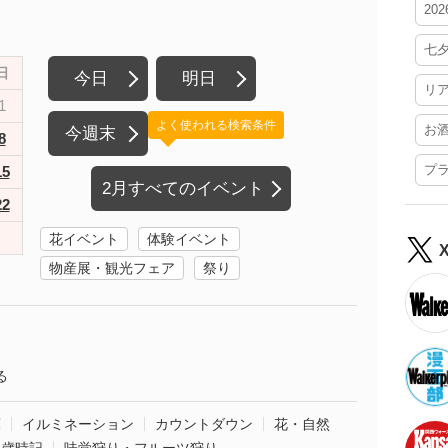
20
七
日
今日
明日
リ
1
よく使われる検索条件
お
今週末
8
プ
15
2月すべてのイベント
22
花イベント
体験イベント
物産展・観光フェア
祭り
る
葉
イルミネーション
カウントダウン
花・自然