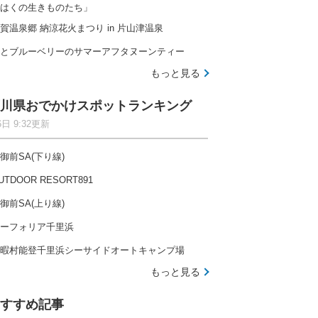
はくの生きものたち」
賀温泉郷 納涼花火まつり in 片山津温泉
とブルーベリーのサマーアフタヌーンティー
もっと見る
川県おでかけスポットランキング
6日 9:32更新
御前SA(下り線)
UTDOOR RESORT891
御前SA(上り線)
ーフォリア千里浜
暇村能登千里浜シーサイドオートキャンプ場
もっと見る
すすめ記事