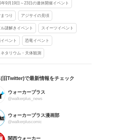
26年9月19日～23日の連休開催イベント
夕まつり
アジサイの見頃
アル謎解きイベント
スイーツイベント
酒イベント
恐竜イベント
ラネタリウム・天体観測
X(旧Twitter)で最新情報をチェック
ウォーカープラス
@walkerplus_news
ウォーカープラス漫画部
@walkerpluscomic
関西ウォーカー