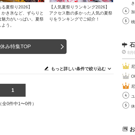
き
る夏祭り2026】
【人気夏祭りランキング2026】
加
、かき氷など、ずらりと
アクセス数の多かった人気の夏祭
は魅力がいっぱい。夏祭
りをランキングでご紹介！
桃
しよう。
石
休み特集TOP
8月
尼
もっと詳しい条件で絞り込む
O
尼
1
ユ
1（全0件中1〜0件）
休
お