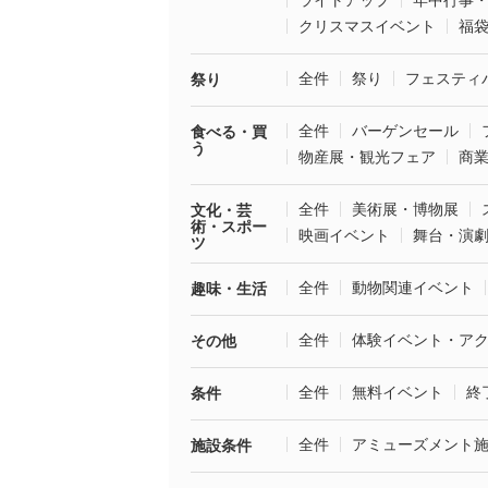
ライトアップ
年中行事
クリスマスイベント
福
全件
祭り
フェスティ
祭り
全件
バーゲンセール
食べる・買
う
物産展・観光フェア
商
全件
美術展・博物展
文化・芸
術・スポー
映画イベント
舞台・演
ツ
全件
動物関連イベント
趣味・生活
全件
体験イベント・ア
その他
全件
無料イベント
終
条件
全件
アミューズメント
施設条件