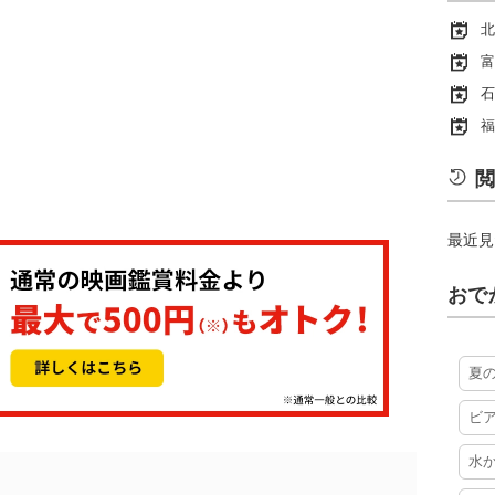
北
富
石
福
閲
最近見
おで
夏
ビ
水