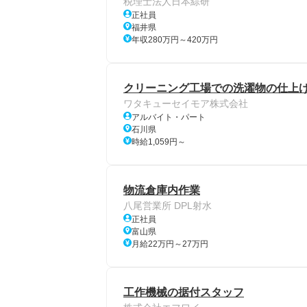
税理士法人日本綜研
正社員
福井県
年収280万円～420万円
クリーニング工場での洗濯物の仕上
ワタキューセイモア株式会社
アルバイト・パート
石川県
時給1,059円～
物流倉庫内作業
八尾営業所 DPL射水
正社員
富山県
月給22万円～27万円
工作機械の据付スタッフ