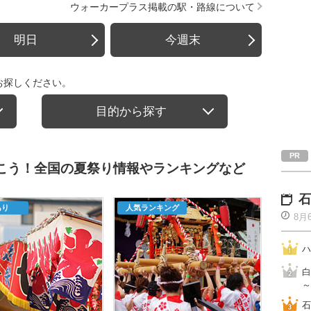
ウォーカープラス掲載の駅・路線について
明日
今週末
お探しください。
目的から探す
行こう！全国の夏祭り情報やランキングなど
石
あり
人気ランキング
8月
ハ
白
～
石