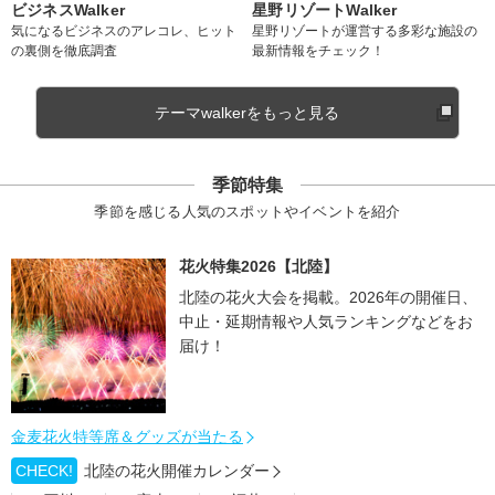
ビジネスWalker
星野リゾートWalker
気になるビジネスのアレコレ、ヒット
星野リゾートが運営する多彩な施設の
の裏側を徹底調査
最新情報をチェック！
テーマwalkerをもっと見る
季節特集
季節を感じる人気のスポットやイベントを紹介
花火特集2026【北陸】
北陸の花火大会を掲載。2026年の開催日、
中止・延期情報や人気ランキングなどをお
届け！
金麦花火特等席＆グッズが当たる
CHECK!
北陸の花火開催カレンダー