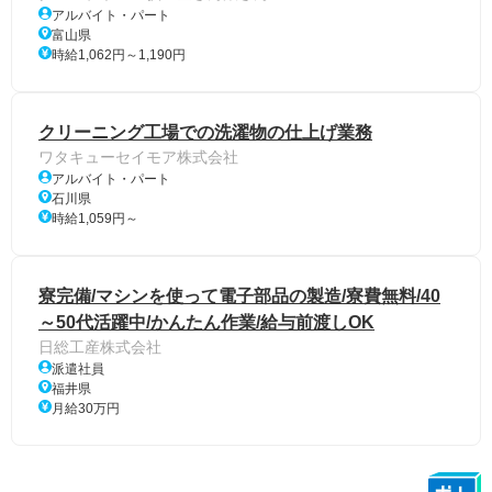
アルバイト・パート
富山県
時給1,062円～1,190円
クリーニング工場での洗濯物の仕上げ業務
ワタキューセイモア株式会社
アルバイト・パート
石川県
時給1,059円～
寮完備/マシンを使って電子部品の製造/寮費無料/40
～50代活躍中/かんたん作業/給与前渡しOK
日総工産株式会社
派遣社員
福井県
月給30万円