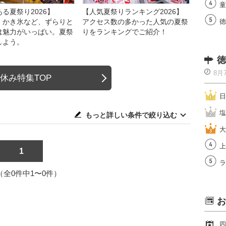
童
る夏祭り2026】
【人気夏祭りランキング2026】
、かき氷など、ずらりと
アクセス数の多かった人気の夏祭
徳
は魅力がいっぱい。夏祭
りをランキングでご紹介！
しよう。
徳
8月
休み特集TOP
日
塩
もっと詳しい条件で絞り込む
大
上
1
ラ
1（全0件中1〜0件）
お
四