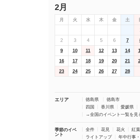
2月
月
火
水
木
金
土
2
3
4
5
6
7
9
10
11
12
13
14
16
17
18
19
20
21
23
24
25
26
27
28
エリア
徳島県
徳島市
四国
香川県
愛媛県
→全国のイベント一覧を見
全件
花見
花火
紅
季節のイベ
ント
ライトアップ
年中行事