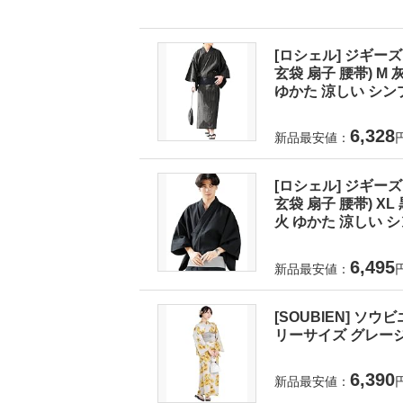
[ロシェル] ジギーズ
玄袋 扇子 腰帯) 
ゆかた 涼しい シンプ
6,328
新品最安値：
[ロシェル] ジギーズ
玄袋 扇子 腰帯) X
火 ゆかた 涼しい シ
6,495
新品最安値：
[SOUBIEN] ソウ
リーサイズ グレージュに
6,390
新品最安値：