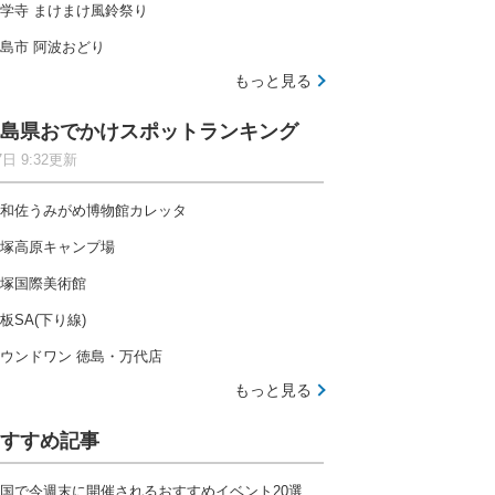
学寺 まけまけ風鈴祭り
島市 阿波おどり
もっと見る
島県おでかけスポットランキング
7日 9:32更新
和佐うみがめ博物館カレッタ
塚高原キャンプ場
塚国際美術館
板SA(下り線)
ウンドワン 徳島・万代店
もっと見る
すすめ記事
国で今週末に開催されるおすすめイベント20選