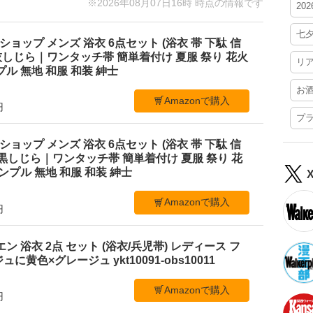
※2026年08月07日16時 時点の情報です
20
七
ショップ メンズ 浴衣 6点セット (浴衣 帯 下駄 信
M 灰しじら｜ワンタッチ帯 簡単着付け 夏服 祭り 花火
リ
ル 無地 和服 和装 紳士
お
Amazonで購入
円
プ
ショップ メンズ 浴衣 6点セット (浴衣 帯 下駄 信
L 黒しじら｜ワンタッチ帯 簡単着付け 夏服 祭り 花
ンプル 無地 和服 和装 紳士
Amazonで購入
円
ビエン 浴衣 2点 セット (浴衣/兵児帯) レディース フ
黄色×グレージュ ykt10091-obs10011
Amazonで購入
円