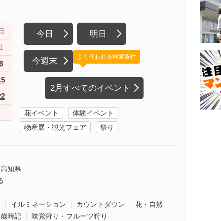
日
今日
明日
1
よく使われる検索条件
今週末
8
15
2月すべてのイベント
22
花イベント
体験イベント
物産展・観光フェア
祭り
高知県
る
葉
イルミネーション
カウントダウン
花・自然
・歳時記
味覚狩り・フルーツ狩り