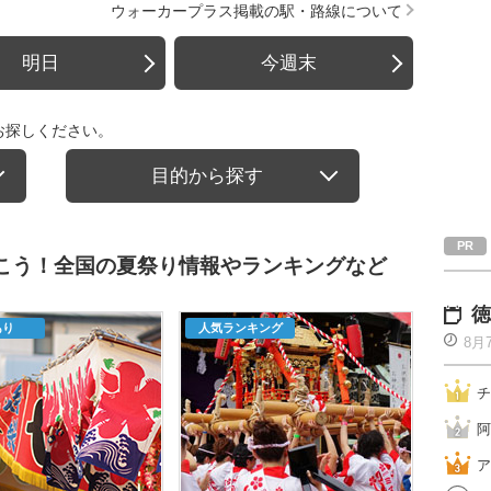
ウォーカープラス掲載の駅・路線について
明日
今週末
お探しください。
目的から探す
行こう！全国の夏祭り情報やランキングなど
徳
あり
人気ランキング
8月
チ
阿
ア