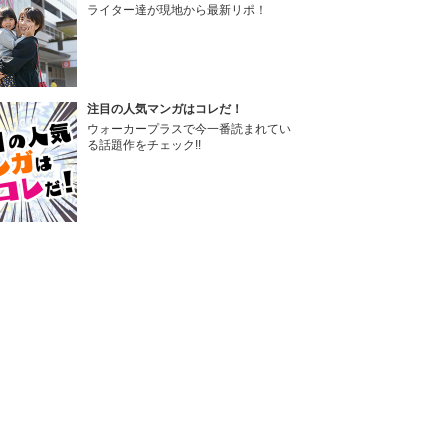
ライター達が現地から最新リポ！
注目の人気マンガはコレだ！
ウォーカープラスで今一番読まれてい
る話題作をチェック!!