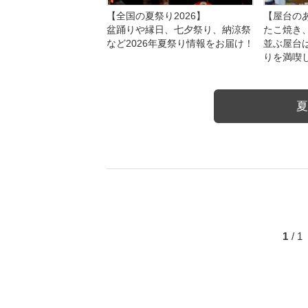
【全国の夏祭り2026】
【屋台のあ
盆踊りや縁日、七夕祭り、納涼祭
たこ焼き
など2026年夏祭り情報をお届け！
並ぶ屋台
りを満喫
夏
1
/ 