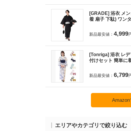
[GRADE] 浴衣 
着 扇子 下駄) ワンタ
4,999
新品最安値：
[Tonriga] 浴衣
付けセット 簡単に着
6,799
新品最安値：
Amaz
エリアやカテゴリで絞り込む