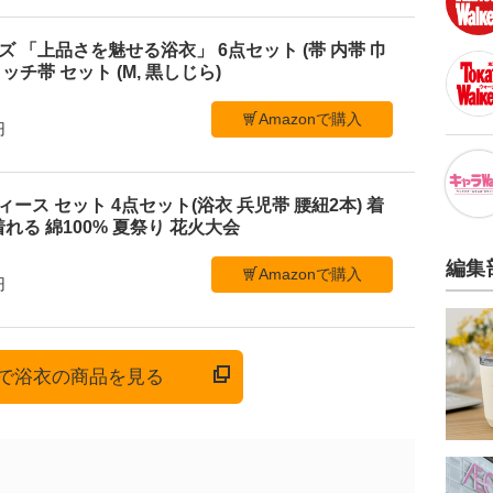
メンズ 「上品さを魅せる浴衣」 6点セット (帯 内帯 巾
ッチ帯 セット (M, 黒しじら)
Amazonで購入
円
 レディース セット 4点セット(浴衣 兵児帯 腰紐2本) 着
れる 綿100% 夏祭り 花火大会
編集
Amazonで購入
円
onで浴衣の商品を見る