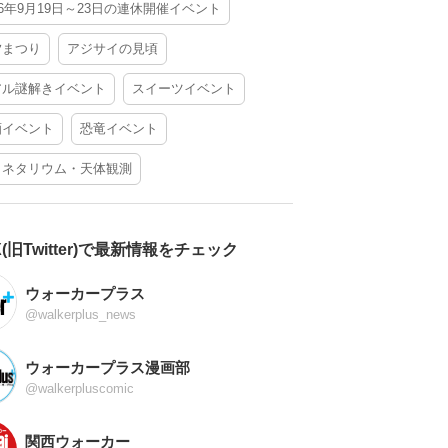
26年9月19日～23日の連休開催イベント
夕まつり
アジサイの見頃
アル謎解きイベント
スイーツイベント
酒イベント
恐竜イベント
ラネタリウム・天体観測
X(旧Twitter)で最新情報をチェック
ウォーカープラス
@walkerplus_news
ウォーカープラス漫画部
@walkerpluscomic
関西ウォーカー