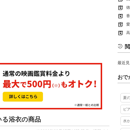
徳
香
愛
高
閲
最近見
おで
夏
ビ
いる浴衣の商品
水