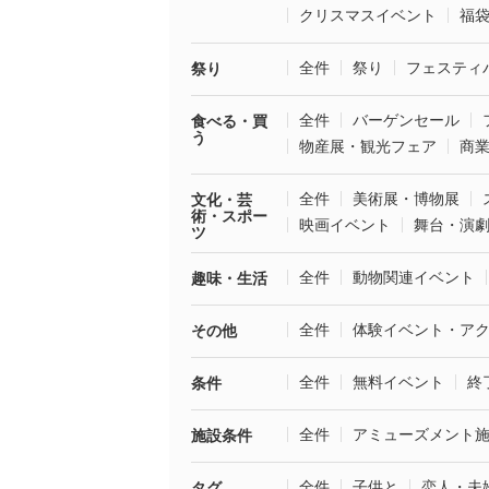
クリスマスイベント
福
全件
祭り
フェスティ
祭り
全件
バーゲンセール
食べる・買
う
物産展・観光フェア
商
全件
美術展・博物展
文化・芸
術・スポー
映画イベント
舞台・演
ツ
全件
動物関連イベント
趣味・生活
全件
体験イベント・ア
その他
全件
無料イベント
終
条件
全件
アミューズメント
施設条件
全件
子供と
恋人・夫
タグ