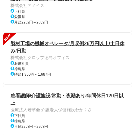
株式会社アメイズ
正社員
愛媛県
月給22万円～28万円
NEW
製材工場の機械オペレータ/月収例26万円以上/土日休
み/日勤
株式会社グロップ徳島オフィス
派遣社員
徳島県
時給1,350円～1,687円
准看護師/介護施設/常勤・夜勤あり/年間休日120日以
上
医療法人若草会 介護老人保健施設わかくさ
正社員
徳島県
月給22万円～29万円