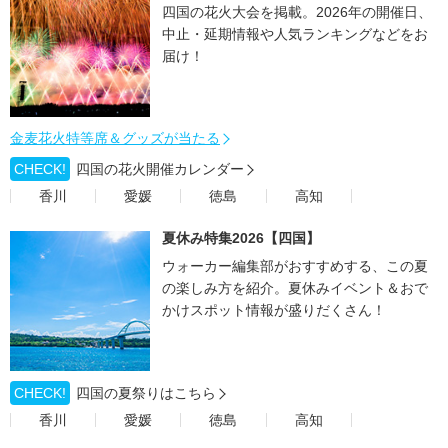
四国の花火大会を掲載。2026年の開催日、
中止・延期情報や人気ランキングなどをお
届け！
金麦花火特等席＆グッズが当たる
CHECK!
四国の花火開催カレンダー
香川
愛媛
徳島
高知
夏休み特集2026【四国】
ウォーカー編集部がおすすめする、この夏
の楽しみ方を紹介。夏休みイベント＆おで
かけスポット情報が盛りだくさん！
CHECK!
四国の夏祭りはこちら
香川
愛媛
徳島
高知