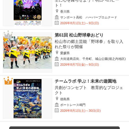
空に心を躍らせよう！明日へのビー
ト！
香川県
サンポート高松 ハーバープロムナード
2026年8月1日(土)～9日(日)
第61回 松山野球拳おどり
松山市の郷土芸能「野球拳」を取り入
れた祭りが開催
愛媛県
大街道商店街、千舟町、城山公園(堀之内地区)
2026年8月7日(金)～9日(日)
チームラボ 学ぶ！未来の遊園地
共創がコンセプト 教育的なプロジェ
クト
徳島県
ボートレース鳴門
2026年8月1日(土)～30日(日)