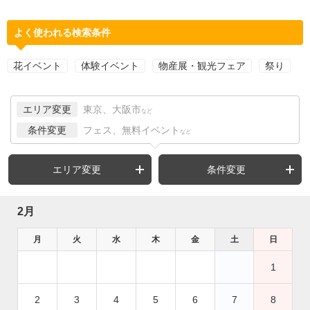
よく使われる検索条件
花イベント
体験イベント
物産展・観光フェア
祭り
エリア変更
東京、大阪市
など
条件変更
フェス、無料イベント
など
エリア変更
条件変更
2月
月
火
水
木
金
土
日
1
2
3
4
5
6
7
8