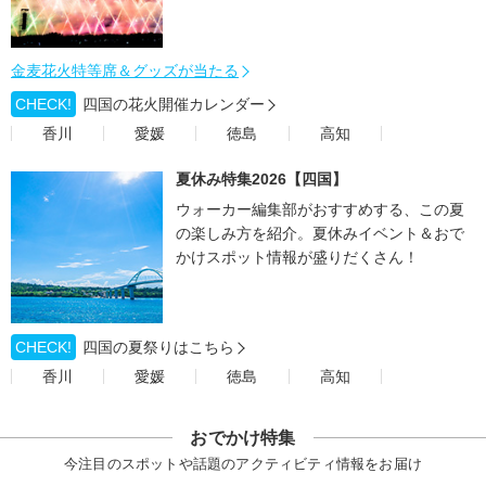
金麦花火特等席＆グッズが当たる
CHECK!
四国の花火開催カレンダー
香川
愛媛
徳島
高知
夏休み特集2026【四国】
ウォーカー編集部がおすすめする、この夏
の楽しみ方を紹介。夏休みイベント＆おで
かけスポット情報が盛りだくさん！
CHECK!
四国の夏祭りはこちら
香川
愛媛
徳島
高知
おでかけ特集
今注目のスポットや話題のアクティビティ情報をお届け