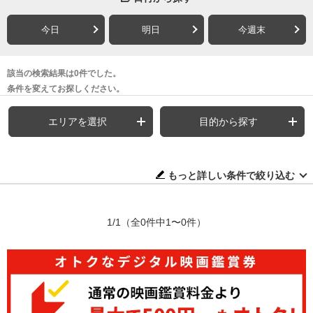
今日
明日
今週末
該当の検索結果は0件でした。
条件を変えてお探しください。
エリアを選択
目的から探す
もっと詳しい条件で絞り込む
1/1
（全0件中1〜0件）