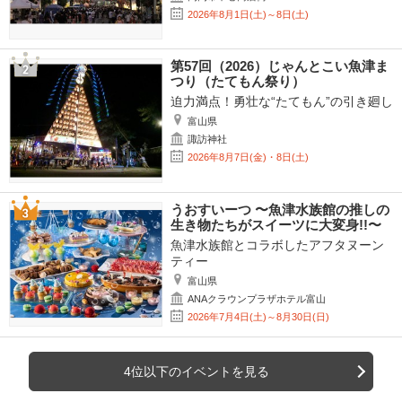
2026年8月1日(土)～8日(土)
第57回（2026）じゃんとこい魚津ま
つり（たてもん祭り）
迫力満点！勇壮な“たてもん”の引き廻し
富山県
諏訪神社
2026年8月7日(金)・8日(土)
うおすいーつ 〜魚津水族館の推しの
生き物たちがスイーツに大変身!!〜
魚津水族館とコラボしたアフタヌーン
ティー
富山県
ANAクラウンプラザホテル富山
2026年7月4日(土)～8月30日(日)
4位以下のイベントを見る