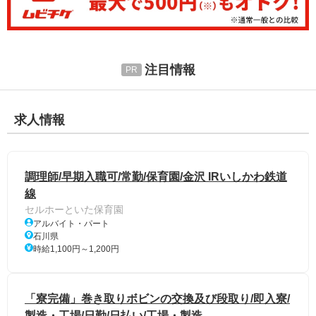
注目情報
求人情報
調理師/早期入職可/常勤/保育園/金沢 IRいしかわ鉄道
線
セルホーといた保育園
アルバイト・パート
石川県
時給1,100円～1,200円
「寮完備」巻き取りボビンの交換及び段取り/即入寮/
製造・工場/日勤/日払い/工場・製造