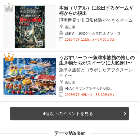
本当（リアル）に脱出するゲームＶ
祠からの脱出
現実世界で非日常体験ができるゲーム
富山県
謎解き、脱出ゲーム専門店 ナゾトコ
2026年7月11日(土)～8月30日(日)
うおすいーつ 〜魚津水族館の推しの
生き物たちがスイーツに大変身!!〜
魚津水族館とコラボしたアフタヌーン
ティー
富山県
ANAクラウンプラザホテル富山
2026年7月4日(土)～8月30日(日)
4位以下のイベントを見る
テーマWalker