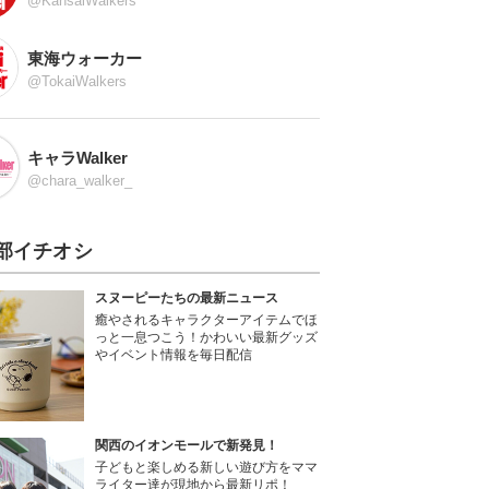
@KansaiWalkers
東海ウォーカー
@TokaiWalkers
キャラWalker
@chara_walker_
部イチオシ
スヌーピーたちの最新ニュース
癒やされるキャラクターアイテムでほ
っと一息つこう！かわいい最新グッズ
やイベント情報を毎日配信
関西のイオンモールで新発見！
子どもと楽しめる新しい遊び方をママ
ライター達が現地から最新リポ！