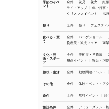
全件
花見
花火
紅
季節のイベ
ント
ライトアップ
年中行事
クリスマスイベント
福
全件
祭り
フェスティ
祭り
全件
バーゲンセール
食べる・買
う
物産展・観光フェア
商
全件
美術展・博物展
文化・芸
術・スポー
映画イベント
舞台・演
ツ
全件
動物関連イベント
趣味・生活
全件
体験イベント・ア
その他
全件
無料イベント
終
条件
全件
アミューズメント
施設条件