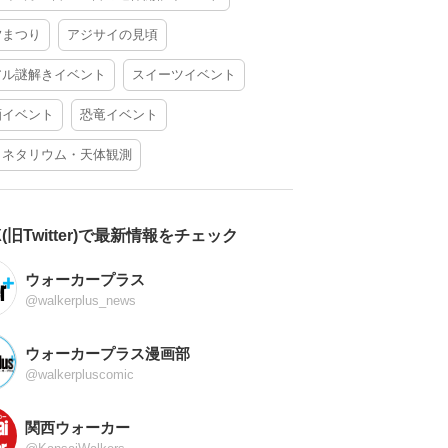
夕まつり
アジサイの見頃
アル謎解きイベント
スイーツイベント
酒イベント
恐竜イベント
ラネタリウム・天体観測
X(旧Twitter)で最新情報をチェック
ウォーカープラス
@walkerplus_news
ウォーカープラス漫画部
@walkerpluscomic
関西ウォーカー