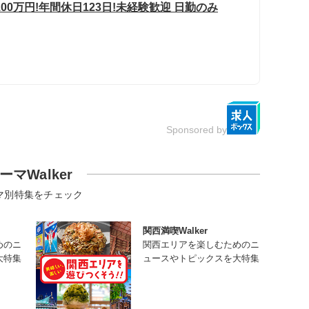
0万円!年間休日123日!未経験歓迎 日勤のみ
Sponsored by
ーマWalker
マ別特集をチェック
関西満喫Walker
めのニ
関西エリアを楽しむためのニ
大特集
ュースやトピックスを大特集