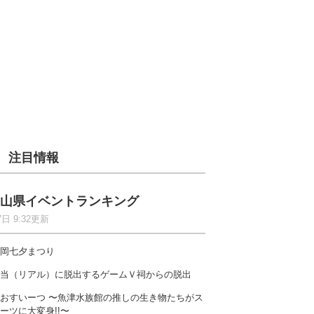
注目情報
山県イベントランキング
7日 9:32更新
岡七夕まつり
当（リアル）に脱出するゲームＶ祠からの脱出
おすいーつ 〜魚津水族館の推しの生き物たちがス
ーツに大変身!!〜