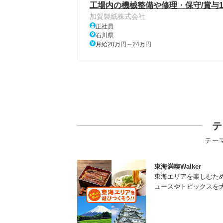
工場内の機械整備や修理・保守/賞与10
加賀製紙株式会社
正社員
石川県
月給20万円～24万円
テ
テー
東海満喫Walker
東海エリアを楽しむた
ュースやトピックスを