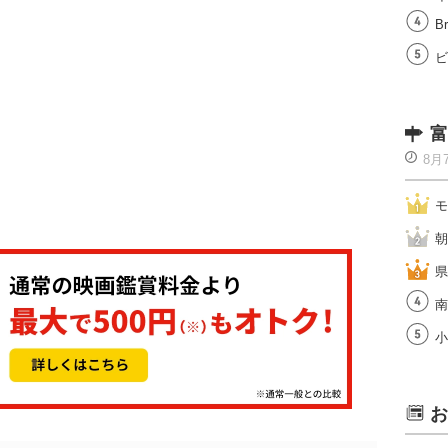
Br
ビ
富
8月
モ
朝
県
南
小
お