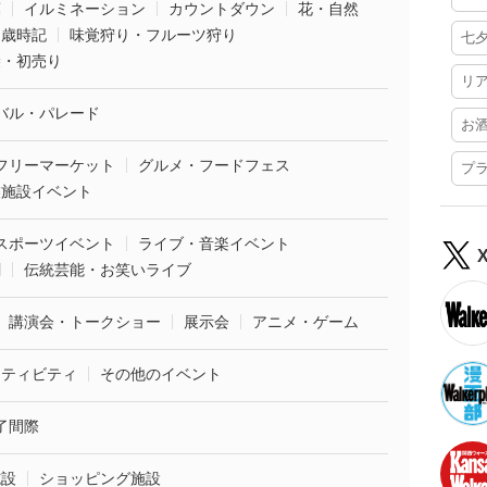
葉
イルミネーション
カウントダウン
花・自然
・歳時記
味覚狩り・フルーツ狩り
七
袋・初売り
リ
バル・パレード
お
フリーマーケット
グルメ・フードフェス
プ
業施設イベント
スポーツイベント
ライブ・音楽イベント
劇
伝統芸能・お笑いライブ
講演会・トークショー
展示会
アニメ・ゲーム
クティビティ
その他のイベント
了間際
施設
ショッピング施設