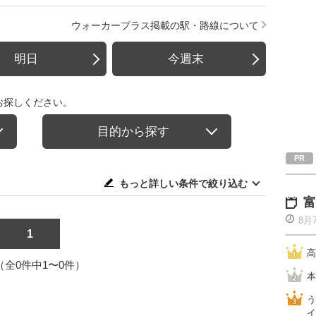
ウォーカープラス掲載の駅・路線について
明日
今週末
お探しください。
目的から探す
もっと詳しい条件で絞り込む
富
8月
1
高
1（全0件中1〜0件）
本
う
イ