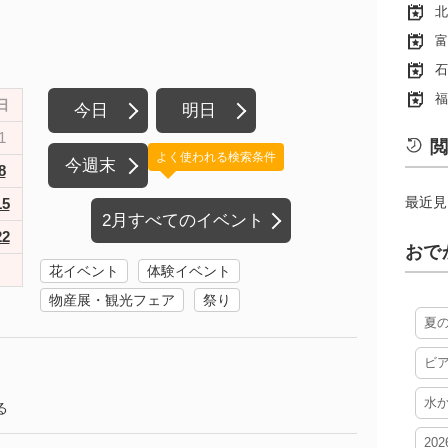
北
富
石
福
日
今日
明日
1
閲
よく使われる検索条件
今週末
8
最近見
15
2月すべてのイベント
22
おで
花イベント
体験イベント
物産展・観光フェア
祭り
夏
ビ
水
る
20