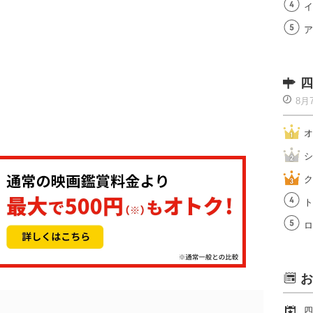
イ
ア
四
8月
オ
シ
ク
ト
ロ
お
四