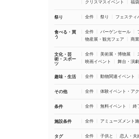
クリスマスイベント
福
全件
祭り
フェスティ
祭り
全件
バーゲンセール
食べる・買
う
物産展・観光フェア
商
全件
美術展・博物展
文化・芸
術・スポー
映画イベント
舞台・演
ツ
全件
動物関連イベント
趣味・生活
全件
体験イベント・ア
その他
全件
無料イベント
終
条件
全件
アミューズメント
施設条件
全件
子供と
恋人・夫
タグ