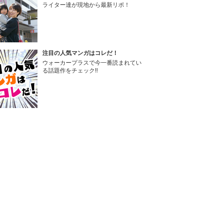
ライター達が現地から最新リポ！
注目の人気マンガはコレだ！
ウォーカープラスで今一番読まれてい
る話題作をチェック!!