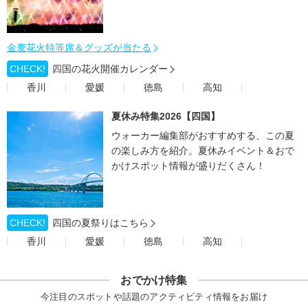
金麦花火特等席＆グッズが当たる
CHECK!
四国の花火開催カレンダー
香川
愛媛
徳島
高知
夏休み特集2026【四国】
ウォーカー編集部がおすすめする、この夏
の楽しみ方を紹介。夏休みイベント＆おで
かけスポット情報が盛りだくさん！
CHECK!
四国の夏祭りはこちら
香川
愛媛
徳島
高知
おでかけ特集
今注目のスポットや話題のアクティビティ情報をお届け