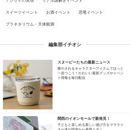
アジサイの見頃
リアル謎解きイベント
スイーツイベント
お酒イベント
恐竜イベント
プラネタリウム・天体観測
編集部イチオシ
スヌーピーたちの最新ニュース
癒やされるキャラクターアイテムでほっと
一息つこう！かわいい最新グッズやイベン
ト情報を毎日配信
関西のイオンモールで新発見！
子どもと楽しめる新しい遊び方をママライ
ター達が現地から最新リポ！