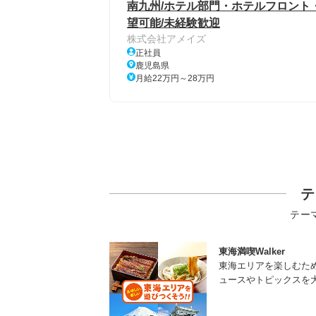
南九州/ホテル部門・ホテルフロント
望可能/未経験歓迎
株式会社アメイズ
正社員
鹿児島県
月給22万円～28万円
テ
テー
東海満喫Walker
東海エリアを楽しむた
ュースやトピックスを