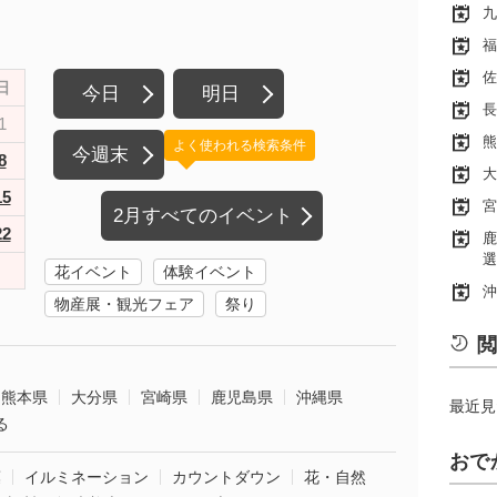
九
福
佐
日
今日
明日
長
1
熊
よく使われる検索条件
今週末
8
大
15
宮
2月すべてのイベント
22
鹿
選
花イベント
体験イベント
沖
物産展・観光フェア
祭り
閲
熊本県
大分県
宮崎県
鹿児島県
沖縄県
最近見
る
おで
葉
イルミネーション
カウントダウン
花・自然