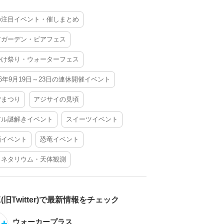
の注目イベント・催しまとめ
アガーデン・ビアフェス
かけ祭り・ウォーターフェス
26年9月19日～23日の連休開催イベント
夕まつり
アジサイの見頃
アル謎解きイベント
スイーツイベント
酒イベント
恐竜イベント
ラネタリウム・天体観測
X(旧Twitter)で最新情報をチェック
ウォーカープラス