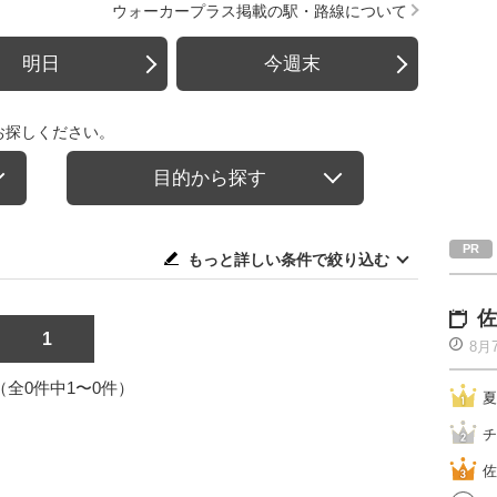
ウォーカープラス掲載の駅・路線について
明日
今週末
お探しください。
目的から探す
もっと詳しい条件で絞り込む
佐
1
8月
1（全0件中1〜0件）
夏
チ
佐