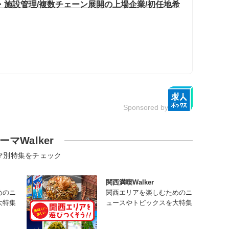
・施設管理/複数チェーン展開の上場企業/初任地希
Sponsored by
ーマWalker
マ別特集をチェック
関西満喫Walker
めのニ
関西エリアを楽しむためのニ
大特集
ュースやトピックスを大特集