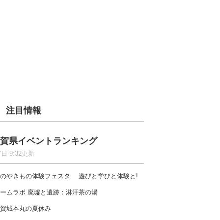
注目情報
賀県イベントランキング
7日 9:32更新
のやきもの体験フェスタ 遊びと学びと体験と!
ームラボ 廃墟と遺跡：淋汗茶の湯
賀城本丸の夏休み