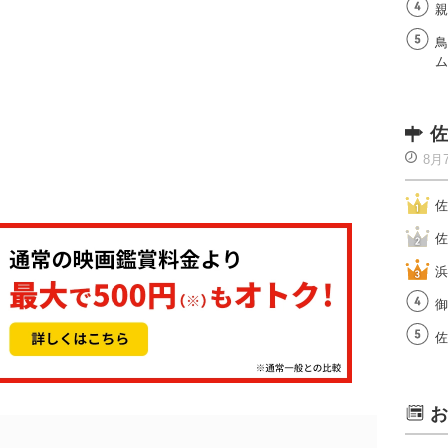
親
鳥
ム
佐
8月
佐
佐
浜
御
佐
お