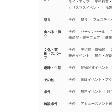
ライトアップ
年中行事
クリスマスイベント
福
全件
祭り
フェスティ
祭り
全件
バーゲンセール
食べる・買
う
物産展・観光フェア
商
全件
美術展・博物展
文化・芸
術・スポー
映画イベント
舞台・演
ツ
全件
動物関連イベント
趣味・生活
全件
体験イベント・ア
その他
全件
無料イベント
終
条件
全件
アミューズメント
施設条件