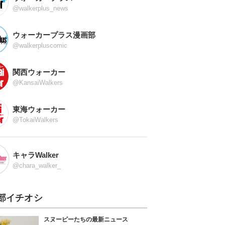
@walkerplus_news
ウォーカープラス漫画部
@walkerpluscomic
関西ウォーカー
@KansaiWalkers
東海ウォーカー
@TokaiWalkers
キャラWalker
@chara_walker_
部イチオシ
スヌーピーたちの最新ニュース