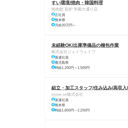
すい環境/焼肉・韓国料理
焼肉館 彩炉 学園大通り店
正社員
熊本県
月給30万円～
未経験OK/出庫準備品の梱包作業
株式会社ジェイウェイブ
派遣社員
鹿児島県
時給1,200円～1,500円
組立・加工スタッフ/住み込み/高収入/
move on株式会社
派遣社員
熊本県
時給1,800円～2,250円