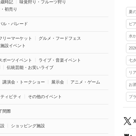
・歳時記
味覚狩り・フルーツ狩り
袋・初売り
夏
バル・パレード
ビ
水
フリーマーケット
グルメ・フードフェス
業施設イベント
20
スポーツイベント
ライブ・音楽イベント
七
劇
伝統芸能・お笑いライブ
リ
講演会・トークショー
展示会
アニメ・ゲーム
お
クティビティ
その他のイベント
プ
了間際
施設
ショッピング施設