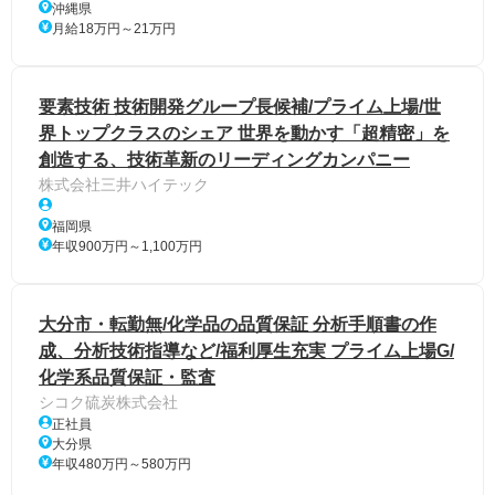
沖縄県
月給18万円～21万円
要素技術 技術開発グループ長候補/プライム上場/世
界トップクラスのシェア 世界を動かす「超精密」を
創造する、技術革新のリーディングカンパニー
株式会社三井ハイテック
福岡県
年収900万円～1,100万円
大分市・転勤無/化学品の品質保証 分析手順書の作
成、分析技術指導など/福利厚生充実 プライム上場G/
化学系品質保証・監査
シコク硫炭株式会社
正社員
大分県
年収480万円～580万円