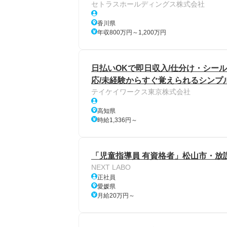
セトラスホールディングス株式会社
香川県
年収800万円～1,200万円
日払いOKで即日収入/仕分け・シール
応/未経験からすぐ覚えられるシンプル
テイケイワークス東京株式会社
高知県
時給1,336円～
「児童指導員 有資格者」松山市・放
NEXT LABO
正社員
愛媛県
月給20万円～