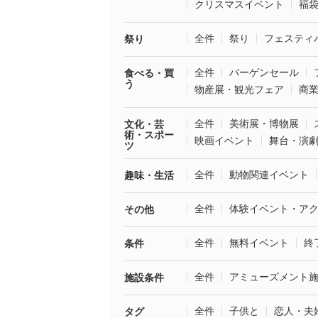
クリスマスイベント
福
全件
祭り
フェスティ
祭り
全件
バーゲンセール
食べる・買
う
物産展・観光フェア
商
全件
美術展・博物展
文化・芸
術・スポー
映画イベント
舞台・演
ツ
全件
動物関連イベント
趣味・生活
全件
体験イベント・ア
その他
全件
無料イベント
終
条件
全件
アミューズメント
施設条件
全件
子供と
恋人・夫
タグ