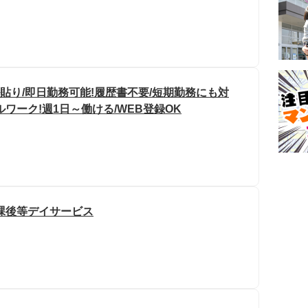
貼り/即日勤務可能!履歴書不要/短期勤務にも対
ワーク!週1日～働ける/WEB登録OK
課後等デイサービス