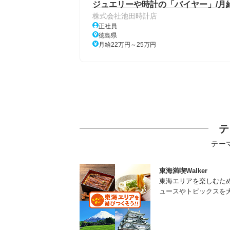
ジュエリーや時計の「バイヤー」/月給
株式会社池田時計店
正社員
徳島県
月給22万円～25万円
テ
テー
東海満喫Walker
東海エリアを楽しむた
ュースやトピックスを