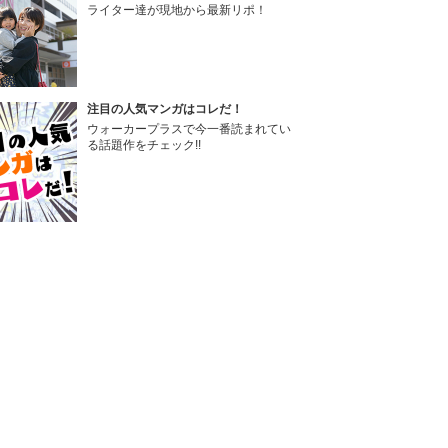
ライター達が現地から最新リポ！
注目の人気マンガはコレだ！
ウォーカープラスで今一番読まれてい
る話題作をチェック!!