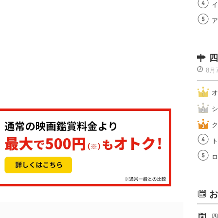
イ
ア
四
8月
オ
シ
ク
ト
ロ
お
四