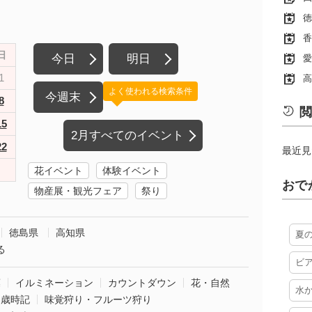
徳
香
日
今日
明日
愛
1
高
よく使われる検索条件
今週末
8
閲
15
2月すべてのイベント
22
最近見
花イベント
体験イベント
おで
物産展・観光フェア
祭り
徳島県
高知県
夏
る
ビ
葉
イルミネーション
カウントダウン
花・自然
水
・歳時記
味覚狩り・フルーツ狩り