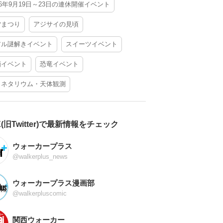
26年9月19日～23日の連休開催イベント
夕まつり
アジサイの見頃
アル謎解きイベント
スイーツイベント
酒イベント
恐竜イベント
ラネタリウム・天体観測
X(旧Twitter)で最新情報をチェック
ウォーカープラス
@walkerplus_news
ウォーカープラス漫画部
@walkerpluscomic
関西ウォーカー