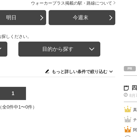
ウォーカープラス掲載の駅・路線について
明日
今週末
お探しください。
目的から探す
もっと詳しい条件で絞り込む
四
1
8月
1（全0件中1〜0件）
真
チ
阿