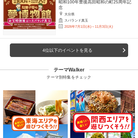
昭和100年豊後高田昭和の町25周年記
念
大分県
スパランド真玉
2026年7月1日(水)～11月3日(火)
4位以下のイベントを見る
テーマWalker
テーマ別特集をチェック