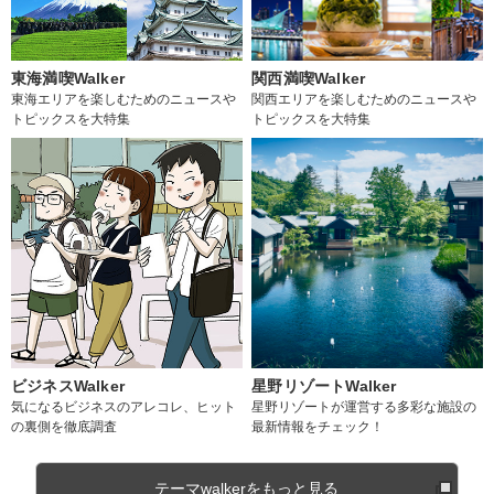
東海満喫Walker
関西満喫Walker
東海エリアを楽しむためのニュースや
関西エリアを楽しむためのニュースや
トピックスを大特集
トピックスを大特集
ビジネスWalker
星野リゾートWalker
気になるビジネスのアレコレ、ヒット
星野リゾートが運営する多彩な施設の
の裏側を徹底調査
最新情報をチェック！
テーマwalkerをもっと見る