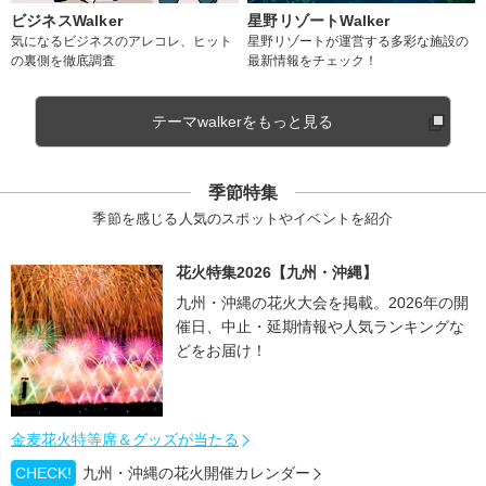
ビジネスWalker
星野リゾートWalker
気になるビジネスのアレコレ、ヒット
星野リゾートが運営する多彩な施設の
の裏側を徹底調査
最新情報をチェック！
テーマwalkerをもっと見る
季節特集
季節を感じる人気のスポットやイベントを紹介
花火特集2026【九州・沖縄】
九州・沖縄の花火大会を掲載。2026年の開
催日、中止・延期情報や人気ランキングな
どをお届け！
金麦花火特等席＆グッズが当たる
CHECK!
九州・沖縄の花火開催カレンダー