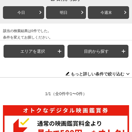
今日
明日
今週末
該当の検索結果は0件でした。
条件を変えてお探しください。
エリアを選択
目的から探す
もっと詳しい条件で絞り込む
1/1
（全0件中1〜0件）