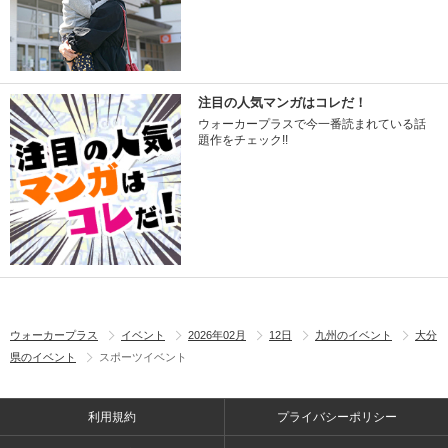
注目の人気マンガはコレだ！
ウォーカープラスで今一番読まれている話
題作をチェック!!
ウォーカープラス
イベント
2026年02月
12日
九州のイベント
大分
県のイベント
スポーツイベント
利用規約
プライバシーポリシー