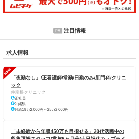
注目情報
求人情報
NEW
「夜勤なし」/正看護師/常勤/日勤のみ/肛門科/クリニ
ック
仲宗根クリニック
正社員
沖縄県
月給19万2,000円～25万2,000円
「未経験から年収450万も目指せる」20代活躍中の
収集運搬スタッフ/賞与6ヶ月分/土日祝休み・プライ