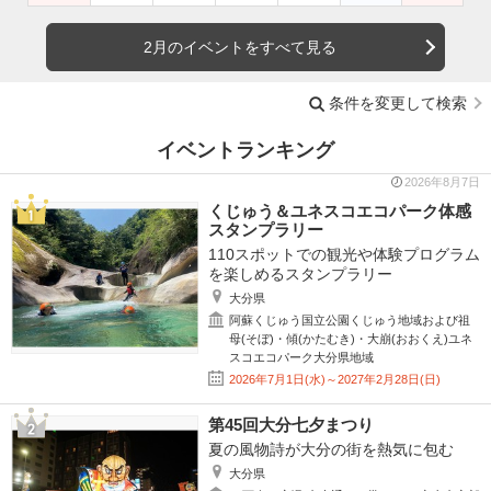
2月のイベントをすべて見る
条件を変更して検索
イベントランキング
2026年8月7日
くじゅう＆ユネスコエコパーク体感
スタンプラリー
110スポットでの観光や体験プログラム
を楽しめるスタンプラリー
大分県
阿蘇くじゅう国立公園くじゅう地域および祖
母(そぼ)・傾(かたむき)・大崩(おおくえ)ユネ
スコエコパーク大分県地域
2026年7月1日(水)～2027年2月28日(日)
第45回大分七夕まつり
夏の風物詩が大分の街を熱気に包む
大分県