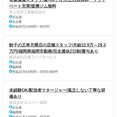
ベート充実/提携ジム無料
井上化学工業株式会社
正社員
大分県
月給20万2,000円～30万円
餃子の王将月隈店の店舗スタッフ/月給22.9万～29.3
万円/福岡県福岡市勤務/完全週休2日制/賞与あり
株式会社王将フードサービス
正社員
福岡県
月給22万9,500円～29万3,000円
未経験OK/配信者マネージャー/孤立しない丁寧な研
修あり
株式会社エムジー 福岡
正社員
福岡県
月給21万2,000円～60万円