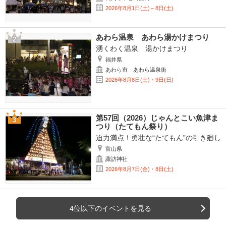
2026年8月1日(土)～8日(土)
あわら温泉 あわら湯かけまつり
湧くわく温泉 湯かけまつり
福井県
あわら市 あわら温泉街
2026年8月8日(土)・9日(日)
第57回（2026）じゃんとこい魚津ま
つり（たてもん祭り）
迫力満点！勇壮な“たてもん”の引き廻し
富山県
諏訪神社
2026年8月7日(金)・8日(土)
4位以下のイベントを見る