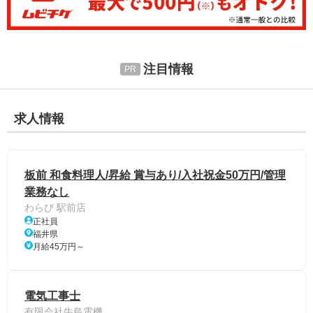
注目情報
求人情報
板前 和食料理人/昇給 賞与あり/入社祝金50万円/管理
業務なし
わらび 駅前店
正社員
福井県
月給45万円～
電気工事士
有限会社牛島電機