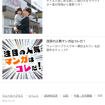
子どもと楽しめる新しい遊び方をママライ
ター達が現地から最新リポ！
注目の人気マンガはコレだ！
ウォーカープラスで今一番読まれている話
題作をチェック!!
ウォーカープラス
イベント
2026年02月
13日
午後・夕方開催
北陸
のイベント