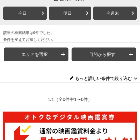
今日
明日
今週末
該当の検索結果は0件でした。
条件を変えてお探しください。
エリアを選択
目的から探す
もっと詳しい条件で絞り込む
1/1
（全0件中1〜0件）