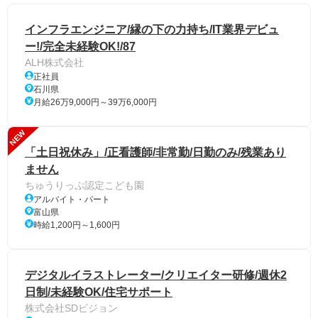
インフラエンジニア/縁の下の力持ち/IT業界デビュ
ー!/完全未経験OK!/87
ALH株式会社
正社員
石川県
月給26万9,000円～39万6,000円
NEW
「土日祝休み」/正看護師/非常勤/日勤のみ/残業あり
ません
ちゅうりっぷ認定こども園
アルバイト・パート
富山県
時給1,200円～1,600円
デジタルイラストレーター/クリエイター研修/週休2
日制/未経験OK/住宅サポート
株式会社SDビジョン