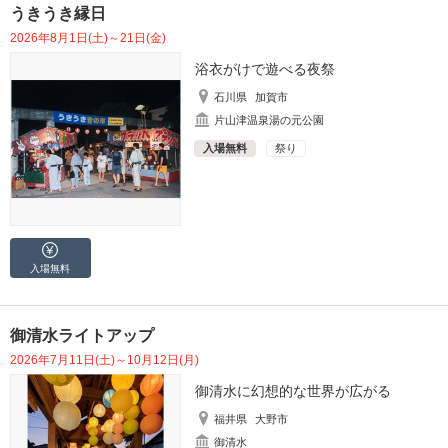
うきうき縁日
2026年8月1日(土)～21日(金)
浴衣がけで遊べる夜祭
石川県
加賀市
片山津温泉湯の元公園
入場無料
祭り
入場無料
御清水ライトアップ
2026年7月11日(土)～10月12日(月)
御清水に幻想的な世界が広がる
福井県
大野市
御清水