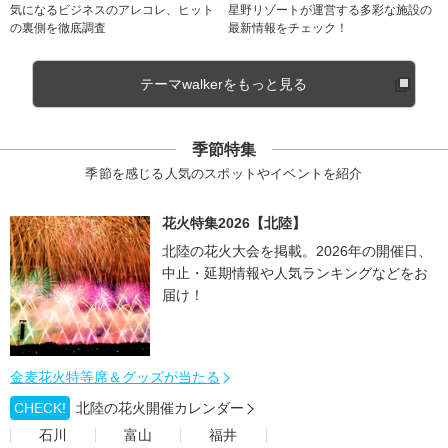
気になるビジネスのアレコレ、ヒット
星野リゾートが運営する多彩な施設の
の裏側を徹底調査
最新情報をチェック！
テーマwalkerをもっと見る
季節特集
季節を感じる人気のスポットやイベントを紹介
花火特集2026【北陸】
北陸の花火大会を掲載。2026年の開催日、
中止・延期情報や人気ランキングなどをお
届け！
金麦花火特等席＆グッズが当たる
CHECK!
北陸の花火開催カレンダー
石川
富山
福井