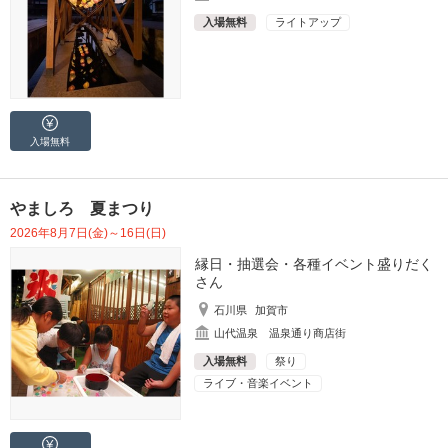
入場無料
ライトアップ
入場無料
やましろ 夏まつり
2026年8月7日(金)～16日(日)
縁日・抽選会・各種イベント盛りだく
さん
石川県
加賀市
山代温泉 温泉通り商店街
入場無料
祭り
ライブ・音楽イベント