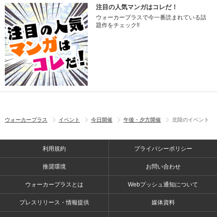
注目の人気マンガはコレだ！
ウォーカープラスで今一番読まれている話
題作をチェック!!
ウォーカープラス
イベント
今日開催
午後・夕方開催
北陸のイベント
利用規約
プライバシーポリシー
推奨環境
お問い合わせ
ウォーカープラスとは
Webプッシュ通知について
プレスリリース・情報提供
媒体資料