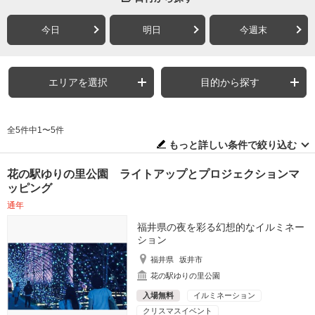
今日
明日
今週末
エリアを選択
目的から探す
全5件中1〜5件
もっと詳しい条件で絞り込む
花の駅ゆりの里公園 ライトアップとプロジェクションマ
ッピング
通年
福井県の夜を彩る幻想的なイルミネー
ション
福井県
坂井市
花の駅ゆりの里公園
入場無料
イルミネーション
クリスマスイベント