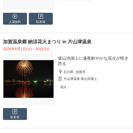
入場無料
駐車場
加賀温泉郷 納涼花火まつり in 片山津温泉
2026年8月1日(土)～30日(日)
柴山潟湖上に連夜鮮やかな花火が咲き
誇る
石川県
加賀市
片山津温泉 柴山潟湖上
花火
駐車場