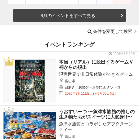
8月のイベントをすべて見る
条件を変更して検索
イベントランキング
2026年8月10日
本当（リアル）に脱出するゲームＶ
祠からの脱出
現実世界で非日常体験ができるゲーム
富山県
謎解き、脱出ゲーム専門店 ナゾトコ
2026年7月11日(土)～8月30日(日)
うおすいーつ 〜魚津水族館の推しの
生き物たちがスイーツに大変身!!〜
魚津水族館とコラボしたアフタヌーン
ティー
富山県