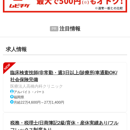
注目情報
求人情報
NEW
臨床検査技師/非常勤・週3日以上/診療所/車通勤OK/
社会保険完備
医療法人高橋内科クリニック
アルバイト・パート
福岡県
月給22万4,600円～27万1,400円
税務・税理士/日商簿記2級/育休・産休実績あり/フル
フレックス制度あり