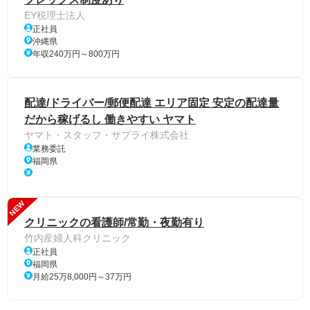
EY税理士法人
正社員
沖縄県
年収240万円～800万円
配達/ドライバー/郵便配達 エリア固定 安定の配達量
だから稼げるし 働きやすい ヤマト
ヤマト・スタッフ・サプライ株式会社
業務委託
福岡県
NEW
クリニックの看護師/常勤・夜勤有り
竹内産婦人科クリニック
正社員
福岡県
月給25万8,000円～37万円