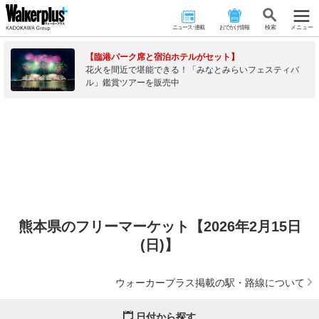
ニュース･連載
おでかけ情報
検 索
メニュー
【臨港パーク席と宿泊ホテルがセット】
花火を間近で堪能できる！「みなとみらいフェスティバ
ル」鑑賞ツアーを販売中
熊本県のフリーマーケット【2026年2月15日
(日)】
ウォーカープラス掲載の駅・路線について
日付から探す