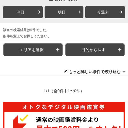
今日
明日
今週末
該当の検索結果は0件でした。
条件を変えてお探しください。
エリアを選択
目的から探す
もっと詳しい条件で絞り込む
1/1
（全0件中1〜0件）