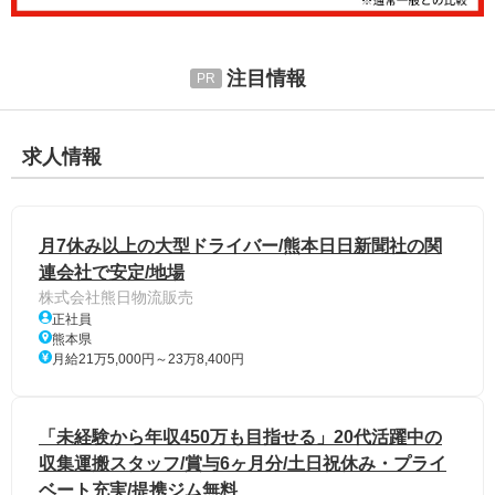
注目情報
求人情報
月7休み以上の大型ドライバー/熊本日日新聞社の関
連会社で安定/地場
株式会社熊日物流販売
正社員
熊本県
月給21万5,000円～23万8,400円
「未経験から年収450万も目指せる」20代活躍中の
収集運搬スタッフ/賞与6ヶ月分/土日祝休み・プライ
ベート充実/提携ジム無料