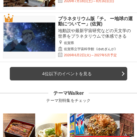
2026年7月18日(土)～8月16日(日)
プラネタリウム版「チ。 ー地球の運
動についてー」(佐賀)
地動説や最新宇宙研究などの天文学の
世界をプラネタリウムで体感できる
佐賀県
佐賀県立宇宙科学館《ゆめぎんが》
2026年6月2日(火)～2027年5月予定
4位以下のイベントを見る
テーマWalker
テーマ別特集をチェック