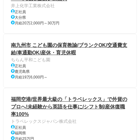
井上化学工業株式会社
正社員
大分県
月給20万2,000円～30万円
南九州市 こども園の保育教諭/ブランクOK/交通費支
給/車通勤OK/産休・育児休暇
ちらん平和こども園
正社員
鹿児島県
月給19万6,000円～
福岡空港/世界最大級の「トラベレックス」で外貨の
プロへ!未経験から英語を仕事に/シフト制/産休復職
率100%
トラベレックスジャパン株式会社
正社員
福岡県
月給25万円