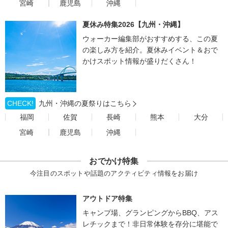
宮崎
鹿児島
沖縄
夏休み特集2026【九州・沖縄】
ウォーカー編集部がおすすめする、この夏
の楽しみ方を紹介。夏休みイベント＆おで
かけスポット情報が盛りだくさん！
CHECK!
九州・沖縄の夏祭りはこちら
福岡
佐賀
長崎
熊本
大分
宮崎
鹿児島
沖縄
おでかけ特集
今注目のスポットや話題のアクティビティ情報をお届け
アウトドア特集
キャンプ場、グランピングからBBQ、アス
レチックまで！非日常体験を存分に堪能で