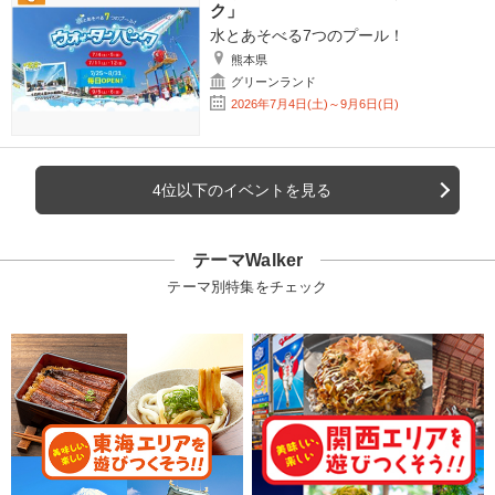
ク」
水とあそべる7つのプール！
熊本県
グリーンランド
2026年7月4日(土)～9月6日(日)
4位以下のイベントを見る
テーマWalker
テーマ別特集をチェック