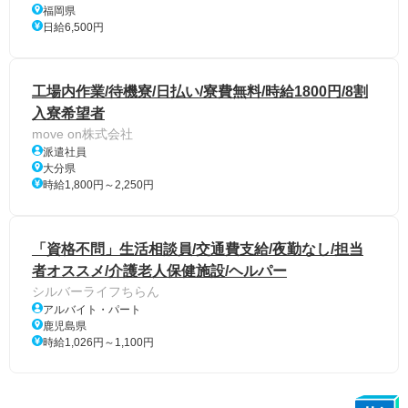
福岡県
日給6,500円
工場内作業/待機寮/日払い/寮費無料/時給1800円/8割
入寮希望者
move on株式会社
派遣社員
大分県
時給1,800円～2,250円
「資格不問」生活相談員/交通費支給/夜勤なし/担当
者オススメ/介護老人保健施設/ヘルパー
シルバーライフちらん
アルバイト・パート
鹿児島県
時給1,026円～1,100円