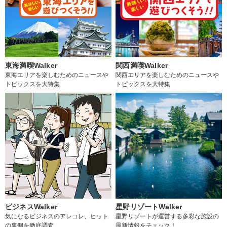
東海満喫Walker
関西満喫Walker
東海エリアを楽しむためのニュースや
関西エリアを楽しむためのニュースや
トピックスを大特集
トピックスを大特集
ビジネスWalker
星野リゾートWalker
気になるビジネスのアレコレ、ヒット
星野リゾートが運営する多彩な施設の
の裏側を徹底調査
最新情報をチェック！