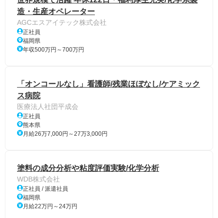
造・生産オペレーター
AGCエスアイテック株式会社
正社員
福岡県
年収500万円～700万円
「オンコールなし」看護師/残業ほぼなし/ケアミック
ス病院
医療法人社団平成会
正社員
熊本県
月給26万7,000円～27万3,000円
塗料の成分分析や粘度評価実験/化学分析
WDB株式会社
正社員 / 派遣社員
福岡県
月給22万円～24万円