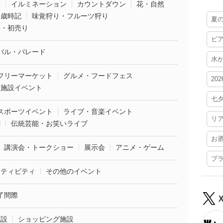
葉
イルミネーション
カウントダウン
花・自然
・歳時記
味覚狩り・フルーツ狩り
夏
袋・初売り
ビ
バル・パレード
水
フリーマーケット
グルメ・フードフェス
20
業施設イベント
七
スポーツイベント
ライブ・音楽イベント
リ
劇
伝統芸能・お笑いライブ
お
講演会・トークショー
展示会
アニメ・ゲーム
プ
クティビティ
その他のイベント
了間際
施設
ショッピング施設