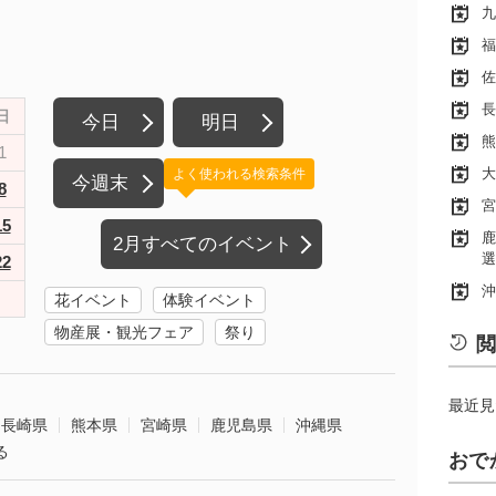
九
福
佐
長
日
今日
明日
熊
1
大
よく使われる検索条件
今週末
8
宮
15
鹿
2月すべてのイベント
選
22
沖
花イベント
体験イベント
物産展・観光フェア
祭り
閲
最近見
長崎県
熊本県
宮崎県
鹿児島県
沖縄県
る
おで