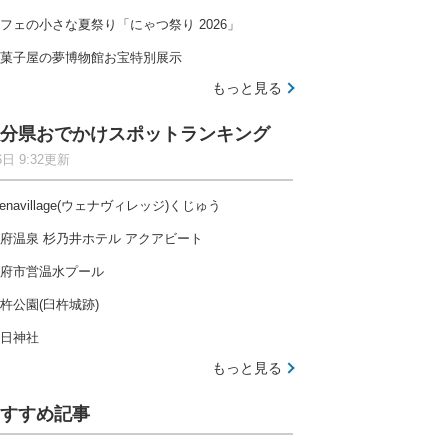
フェの小さな夏祭り「にゃつ祭り 2026」
菓子屋の夢博物館お宝特別展示
もっと見る
分県おでかけスポットランキング
6日 9:32更新
enavillage(ウェナヴィレッジ)くじゅう
府温泉 杉乃井ホテル アクアビート
府市営温水プール
杵公園(臼杵城跡)
日神社
もっと見る
すすめ記事