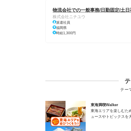
物流会社での一般事務/日勤固定/土日
株式会社ニチユウ
派遣社員
福岡県
時給1,300円
テ
テー
東海満喫Walker
東海エリアを楽しむた
ュースやトピックスを