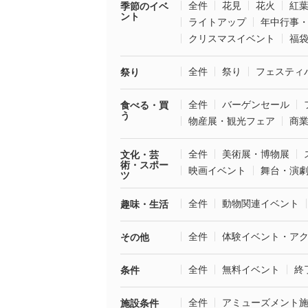
全件
花見
花火
紅
季節のイベ
ント
ライトアップ
年中行事
クリスマスイベント
福
全件
祭り
フェスティ
祭り
全件
バーゲンセール
食べる・買
う
物産展・観光フェア
商
全件
美術展・博物展
文化・芸
術・スポー
映画イベント
舞台・演
ツ
全件
動物関連イベント
趣味・生活
全件
体験イベント・ア
その他
全件
無料イベント
終
条件
全件
アミューズメント
施設条件