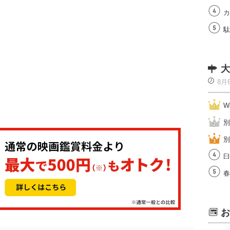
カ
駄
大
8月
W
別
別
臼
春
お