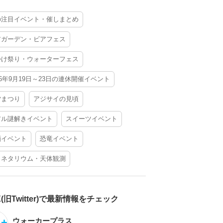
の注目イベント・催しまとめ
アガーデン・ビアフェス
かけ祭り・ウォーターフェス
26年9月19日～23日の連休開催イベント
夕まつり
アジサイの見頃
アル謎解きイベント
スイーツイベント
酒イベント
恐竜イベント
ラネタリウム・天体観測
X(旧Twitter)で最新情報をチェック
ウォーカープラス