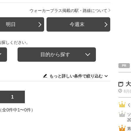
ウォーカープラス掲載の駅・路線について
明日
今週末
お探しください。
目的から探す
もっと詳しい条件で絞り込む
大
8月
1
く
1（全0件中1〜0件）
ソ
2
第