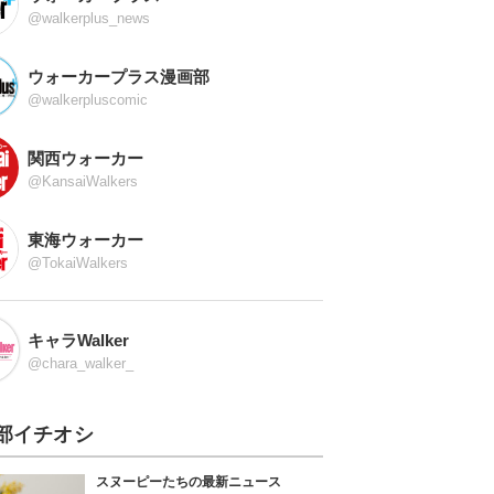
@walkerplus_news
ウォーカープラス漫画部
@walkerpluscomic
関西ウォーカー
@KansaiWalkers
東海ウォーカー
@TokaiWalkers
キャラWalker
@chara_walker_
部イチオシ
スヌーピーたちの最新ニュース