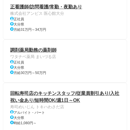
正看護師/訪問看護/常勤・夜勤あり
株式会社アンビス 医心館大分
正社員
大分県
月給31万円～34万円
調剤薬局勤務の薬剤師
ワタナベ薬局 まいづる店
正社員
大分県
月給30万円～50万円
回転寿司店のキッチンスタッフ/従業員割引あり/入社
祝い金あり/短時間OK/週1日～OK
寿司めいじん トキハわさだ店
アルバイト・パート
大分県
時給1,080円～