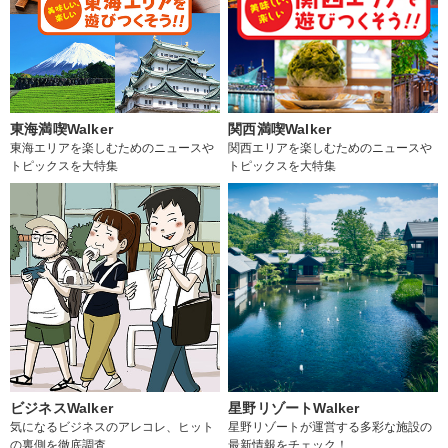
東海満喫Walker
関西満喫Walker
東海エリアを楽しむためのニュースや
関西エリアを楽しむためのニュースや
トピックスを大特集
トピックスを大特集
ビジネスWalker
星野リゾートWalker
気になるビジネスのアレコレ、ヒット
星野リゾートが運営する多彩な施設の
の裏側を徹底調査
最新情報をチェック！