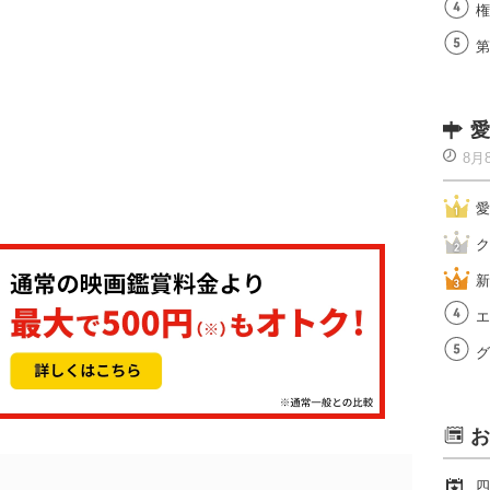
権
第
愛
8月
愛
ク
新
エ
グ
お
四