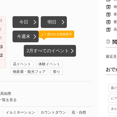
徳
香
日
今日
明日
愛
1
高
よく使われる検索条件
今週末
8
閲
15
2月すべてのイベント
22
最近見
花イベント
体験イベント
おで
物産展・観光フェア
祭り
夏
高知県
ビ
一覧を見る
水
葉
イルミネーション
カウントダウン
花・自然