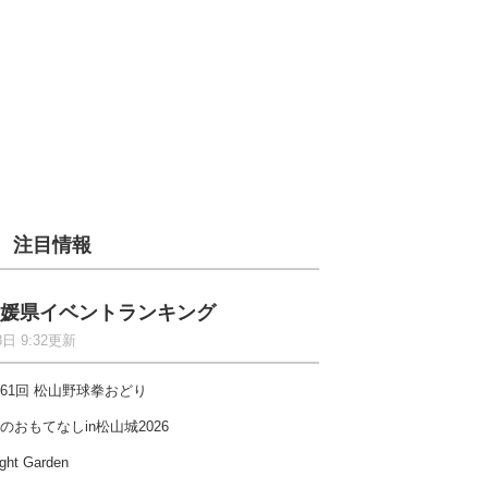
注目情報
媛県イベントランキング
8日 9:32更新
61回 松山野球拳おどり
のおもてなしin松山城2026
ght Garden