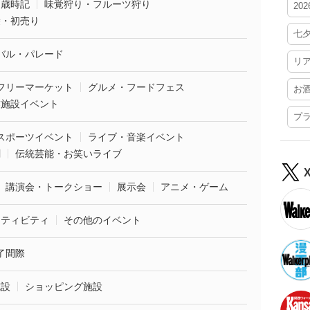
・歳時記
味覚狩り・フルーツ狩り
20
袋・初売り
七
バル・パレード
リ
フリーマーケット
グルメ・フードフェス
お
業施設イベント
プ
スポーツイベント
ライブ・音楽イベント
劇
伝統芸能・お笑いライブ
講演会・トークショー
展示会
アニメ・ゲーム
クティビティ
その他のイベント
了間際
施設
ショッピング施設