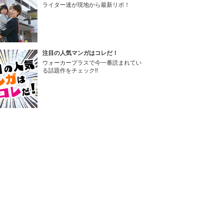
ライター達が現地から最新リポ！
注目の人気マンガはコレだ！
ウォーカープラスで今一番読まれてい
る話題作をチェック!!