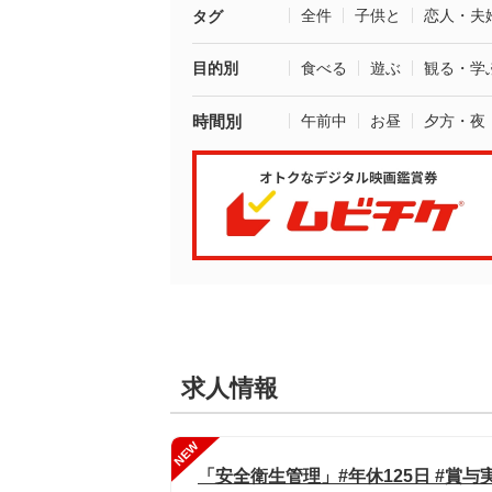
全件
子供と
恋人・夫
タグ
目的別
食べる
遊ぶ
観る・学
時間別
午前中
お昼
夕方・夜
求人情報
NEW
「安全衛生管理」#年休125日 #賞与実