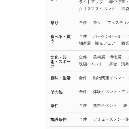
ライトアップ
年中行事
クリスマスイベント
福
全件
祭り
フェスティ
祭り
全件
バーゲンセール
食べる・買
う
物産展・観光フェア
商
全件
美術展・博物展
文化・芸
術・スポー
映画イベント
舞台・演
ツ
全件
動物関連イベント
趣味・生活
全件
体験イベント・ア
その他
全件
無料イベント
終
条件
全件
アミューズメント
施設条件