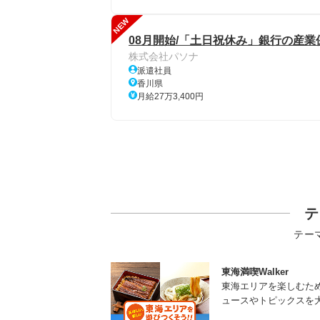
NEW
08月開始/「土日祝休み」銀行の産業
株式会社パソナ
派遣社員
香川県
月給27万3,400円
テ
テー
東海満喫Walker
東海エリアを楽しむた
ュースやトピックスを