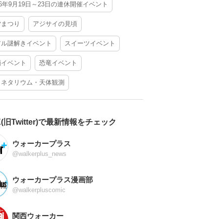
26年9月19日～23日の連休開催イベント
夕まつり
アジサイの見頃
アル謎解きイベント
スイーツイベント
酒イベント
恐竜イベント
ラネタリウム・天体観測
X(旧Twitter)で最新情報をチェック
ウォーカープラス
@walkerplus_news
ウォーカープラス漫画部
@walkerpluscomic
関西ウォーカー