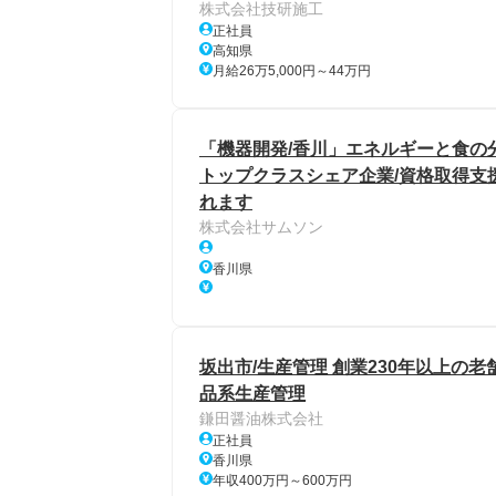
株式会社技研施工
正社員
高知県
月給26万5,000円～44万円
「機器開発/香川」エネルギーと食の
トップクラスシェア企業/資格取得支
れます
株式会社サムソン
香川県
坂出市/生産管理 創業230年以上の老
品系生産管理
鎌田醤油株式会社
正社員
香川県
年収400万円～600万円