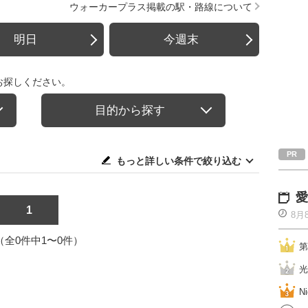
ウォーカープラス掲載の駅・路線について
明日
今週末
お探しください。
目的から探す
もっと詳しい条件で絞り込む
愛
1
8月
1（全0件中1〜0件）
第
光
Ni