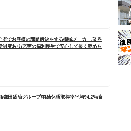
分野でお客様の課題解決をする機械メーカー/業界
援制度あり/充実の福利厚生で安心して長く勤めら
舗/鎌田醤油グループ/有給休暇取得率平均94.2%/食