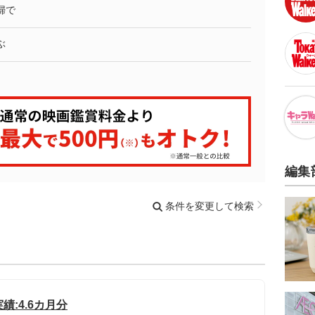
婦で
ぶ
編集
条件を変更して検索
績:4.6カ月分