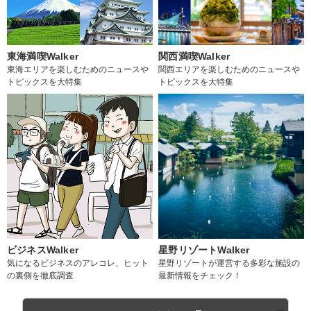
東海満喫Walker
関西満喫Walker
東海エリアを楽しむためのニュースや
関西エリアを楽しむためのニュースや
トピックスを大特集
トピックスを大特集
ビジネスWalker
星野リゾートWalker
気になるビジネスのアレコレ、ヒット
星野リゾートが運営する多彩な施設の
の裏側を徹底調査
最新情報をチェック！