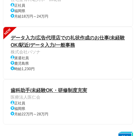
正社員
福岡県
月給18万円～24万円
NEW
データ入力/広告代理店での礼状作成のお仕事/未経験
OK/駅近/データ入力/一般事務
株式会社パソナ
派遣社員
鹿児島県
時給1,230円
歯科助手/未経験OK・研修制度充実
医療法人医仁会
正社員
福岡県
月給22万円～28万円