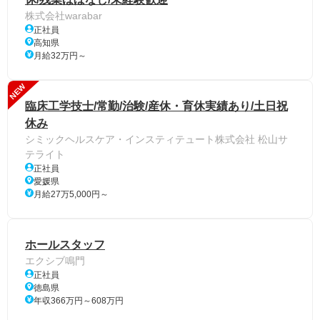
株式会社warabar
正社員
高知県
月給32万円～
NEW
臨床工学技士/常勤/治験/産休・育休実績あり/土日祝
休み
シミックヘルスケア・インスティテュート株式会社 松山サ
テライト
正社員
愛媛県
月給27万5,000円～
ホールスタッフ
エクシブ鳴門
正社員
徳島県
年収366万円～608万円