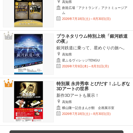
高知県
創造広場「アクトランド」アクトミュージア
ム
2026年7月18日(土)～8月30日(日)
プラネタリウム特別上映「銀河鉄道
の夜」
銀河鉄道に乗って、星めぐりの旅へ。
高知県
星ふるヴィレッジTENGU
2026年7月9日(木)～8月31日(月)
特別展 永井秀幸 とびだす！ふしぎな
3Dアートの世界
新作3Dアートも展示！
高知県
横山隆一記念まんが館 企画展示室
2026年7月18日(土)～8月30日(日)