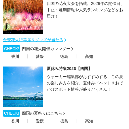
四国の花火大会を掲載。2026年の開催日、
中止・延期情報や人気ランキングなどをお
届け！
金麦花火特等席＆グッズが当たる
CHECK!
四国の花火開催カレンダー
香川
愛媛
徳島
高知
夏休み特集2026【四国】
ウォーカー編集部がおすすめする、この夏
の楽しみ方を紹介。夏休みイベント＆おで
かけスポット情報が盛りだくさん！
CHECK!
四国の夏祭りはこちら
香川
愛媛
徳島
高知