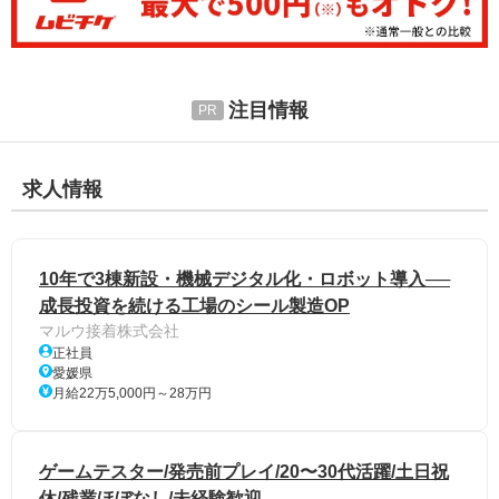
注目情報
求人情報
10年で3棟新設・機械デジタル化・ロボット導入──
成長投資を続ける工場のシール製造OP
マルウ接着株式会社
正社員
愛媛県
月給22万5,000円～28万円
ゲームテスター/発売前プレイ/20〜30代活躍/土日祝
休/残業ほぼなし/未経験歓迎