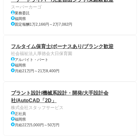
スーパーカーゴ
業務委託
福岡県
固定報酬1万2,166円～2万7,082円
フルタイム保育士/ボーナスあり/ブランク歓迎
社会福祉法人厚徳会大日保育園
アルバイト・パート
福岡県
月給21万円～21万8,400円
プラント設計/機械系設計・開発/大手設計会
社/AutoCAD「2D」
株式会社スタッフサービス
正社員
福岡県
月給22万5,000円～50万円