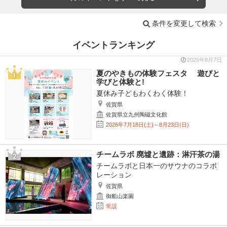
条件を変更して検索
イベントランキング
2026年8月7日
夏のやきもの体験フェスタ 遊びと
学びと体験と!
夏休み子どもわくわく体験！
佐賀県
佐賀県立九州陶磁文化館
2026年7月18日(土)～8月23日(日)
チームラボ 廃墟と遺跡：淋汗茶の湯
チームラボと日本一のサウナのコラボ
レーション
佐賀県
御船山楽園
常設