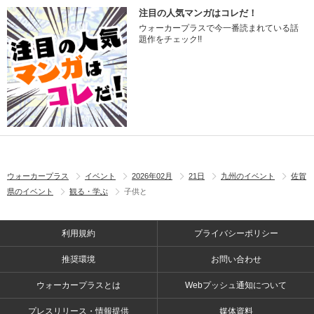
注目の人気マンガはコレだ！
ウォーカープラスで今一番読まれている話
題作をチェック!!
ウォーカープラス
イベント
2026年02月
21日
九州のイベント
佐賀
県のイベント
観る・学ぶ
子供と
利用規約
プライバシーポリシー
推奨環境
お問い合わせ
ウォーカープラスとは
Webプッシュ通知について
プレスリリース・情報提供
媒体資料