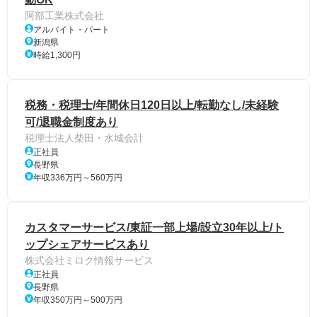
阿部工業株式会社
アルバイト・パート
新潟県
時給1,300円
税務・税理士/年間休日120日以上/転勤なし/未経験
可/退職金制度あり
税理士法人柴田・水城会計
正社員
長野県
年収336万円～560万円
カスタマーサービス/東証一部上場/設立30年以上/ト
ップシェアサービスあり
株式会社ミロク情報サービス
正社員
長野県
年収350万円～500万円