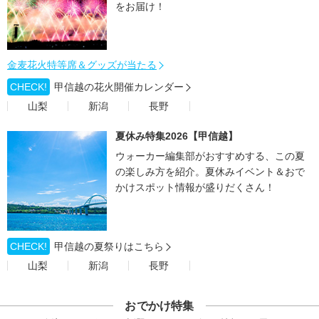
をお届け！
金麦花火特等席＆グッズが当たる
CHECK!
甲信越の花火開催カレンダー
山梨
新潟
長野
夏休み特集2026【甲信越】
ウォーカー編集部がおすすめする、この夏
の楽しみ方を紹介。夏休みイベント＆おで
かけスポット情報が盛りだくさん！
CHECK!
甲信越の夏祭りはこちら
山梨
新潟
長野
おでかけ特集