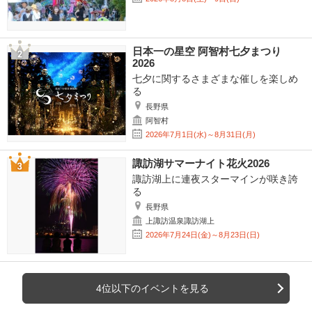
日本一の星空 阿智村七夕まつり
2026
七夕に関するさまざまな催しを楽しめ
る
長野県
阿智村
2026年7月1日(水)～8月31日(月)
諏訪湖サマーナイト花火2026
諏訪湖上に連夜スターマインが咲き誇
る
長野県
上諏訪温泉諏訪湖上
2026年7月24日(金)～8月23日(日)
4位以下のイベントを見る