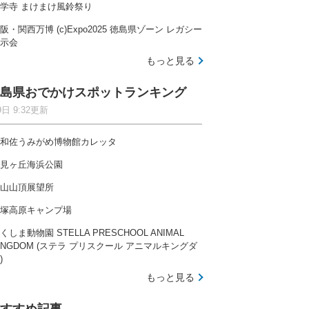
学寺 まけまけ風鈴祭り
阪・関西万博 (c)Expo2025 徳島県ゾーン レガシー
示会
もっと見る
島県おでかけスポットランキング
9日 9:32更新
和佐うみがめ博物館カレッタ
見ヶ丘海浜公園
山山頂展望所
塚高原キャンプ場
くしま動物園 STELLA PRESCHOOL ANIMAL
INGDOM (ステラ プリスクール アニマルキングダ
)
もっと見る