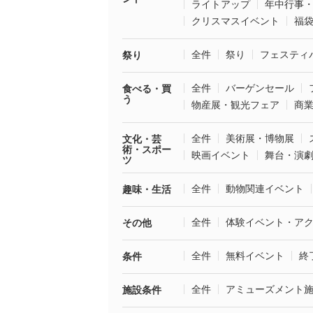
ライトアップ
年中行事
クリスマスイベント
福
全件
祭り
フェスティ
祭り
全件
バーゲンセール
食べる・買
う
物産展・観光フェア
商
全件
美術展・博物展
文化・芸
術・スポー
映画イベント
舞台・演
ツ
全件
動物関連イベント
趣味・生活
全件
体験イベント・ア
その他
全件
無料イベント
終
条件
全件
アミューズメント
施設条件