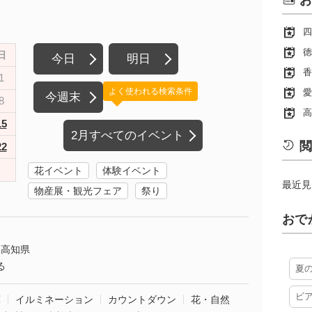
お
四
徳
日
今日
明日
香
1
よく使われる検索条件
愛
今週末
8
高
15
2月すべてのイベント
閲
22
花イベント
体験イベント
最近見
物産展・観光フェア
祭り
おで
高知県
る
夏
ビ
葉
イルミネーション
カウントダウン
花・自然