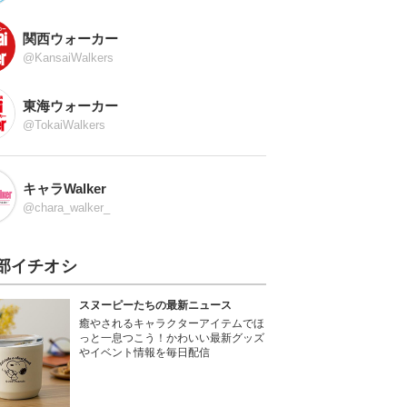
関西ウォーカー
@KansaiWalkers
東海ウォーカー
@TokaiWalkers
キャラWalker
@chara_walker_
部イチオシ
スヌーピーたちの最新ニュース
癒やされるキャラクターアイテムでほ
っと一息つこう！かわいい最新グッズ
やイベント情報を毎日配信