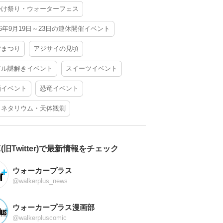
かけ祭り・ウォーターフェス
26年9月19日～23日の連休開催イベント
夕まつり
アジサイの見頃
アル謎解きイベント
スイーツイベント
酒イベント
恐竜イベント
ラネタリウム・天体観測
X(旧Twitter)で最新情報をチェック
ウォーカープラス
@walkerplus_news
ウォーカープラス漫画部
@walkerpluscomic