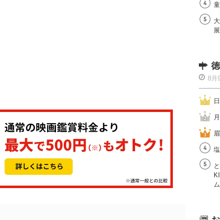
童
大
展
徳
8月
日
月
眉
塩
と
K
ム