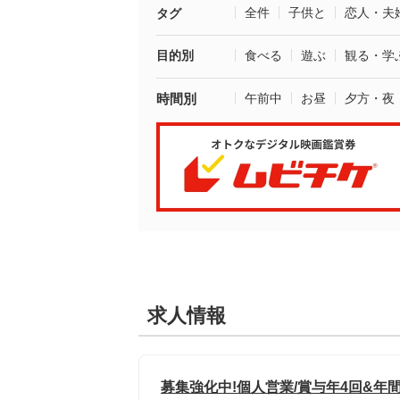
全件
子供と
恋人・夫
タグ
目的別
食べる
遊ぶ
観る・学
時間別
午前中
お昼
夕方・夜
求人情報
募集強化中!個人営業/賞与年4回&年間