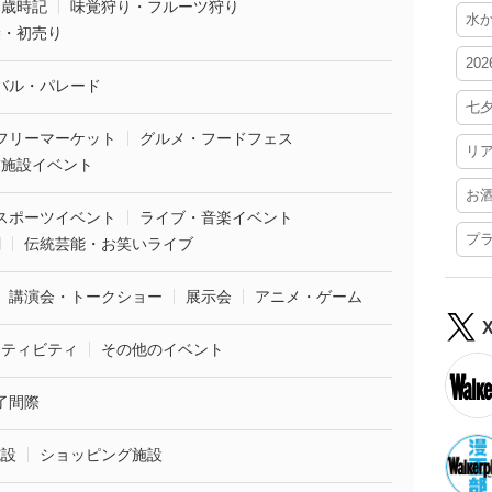
・歳時記
味覚狩り・フルーツ狩り
水
袋・初売り
20
バル・パレード
七
フリーマーケット
グルメ・フードフェス
リ
業施設イベント
お
スポーツイベント
ライブ・音楽イベント
プ
劇
伝統芸能・お笑いライブ
講演会・トークショー
展示会
アニメ・ゲーム
クティビティ
その他のイベント
了間際
施設
ショッピング施設