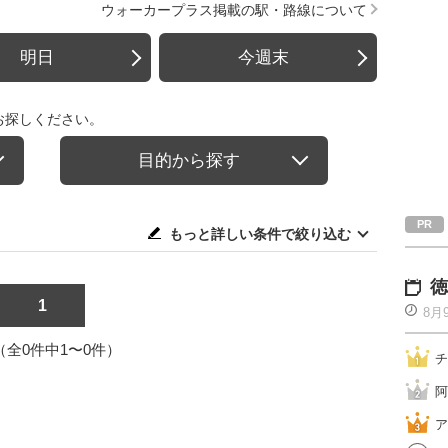
ウォーカープラス掲載の駅・路線について
明日
今週末
お探しください。
目的から探す
もっと詳しい条件で絞り込む
徳
1
8月
1（全0件中1〜0件）
チ
阿
ア