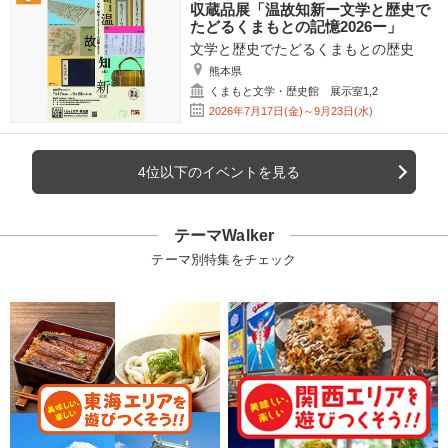
収蔵品展「温故知新ー文学と歴史で
たどるくまもとの記憶2026ー」
文学と歴史でたどるくまもとの歴史
熊本県
くまもと文学・歴史館 展示室1,2
2026年7月17日(金)～9月23日(水)
4位以下のイベントを見る
テーマWalker
テーマ別特集をチェック