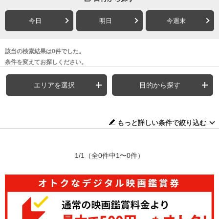
今日
明日
今週末
該当の検索結果は0件でした。
条件を変えてお探しください。
エリアを選択
目的から探す
もっと詳しい条件で絞り込む
1/1
（全0件中1〜0件）