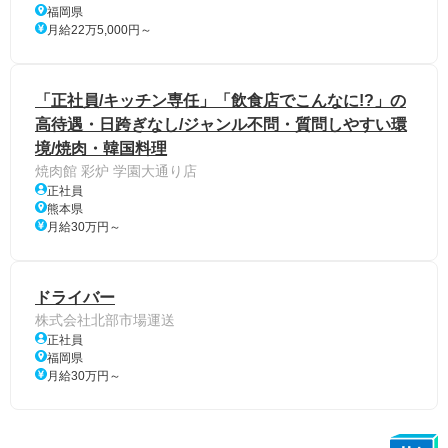
福岡県
月給22万5,000円～
「正社員/キッチン専任」「飲食店でこんなに!?」の
高待遇・日跨ぎなし/ジャンル不問・質問しやすい環
境/焼肉・韓国料理
焼肉館 彩炉 学園大通り店
正社員
熊本県
月給30万円～
ドライバー
株式会社北部市場運送
正社員
福岡県
月給30万円～