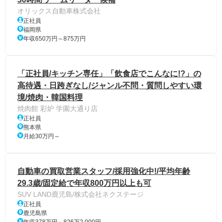
オリックス自動車株式会社
正社員
福岡県
年収650万円～875万円
「正社員/キッチン専任」「飲食店でこんなに!?」の
高待遇・日跨ぎなし/ジャンル不問・質問しやすい環
境/焼肉・韓国料理
焼肉館 彩炉 学園大通り店
正社員
熊本県
月給30万円～
自動車の買取営業スタッフ/採用強化中!/平均年齢
29.3歳/固定給で年収800万円以上も可
SUV LAND鹿児島/株式会社ネクステージ
正社員
鹿児島県
年収378万円～826万2,000円