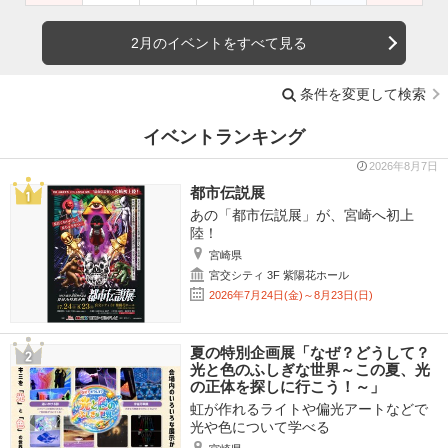
2月のイベントをすべて見る
条件を変更して検索
イベントランキング
2026年8月7日
都市伝説展
あの「都市伝説展」が、宮崎へ初上
陸！
宮崎県
宮交シティ 3F 紫陽花ホール
2026年7月24日(金)～8月23日(日)
夏の特別企画展「なぜ？どうして？
光と色のふしぎな世界～この夏、光
の正体を探しに行こう！～」
虹が作れるライトや偏光アートなどで
光や色について学べる