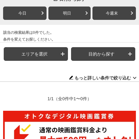
今日
明日
今週末
該当の検索結果は0件でした。
条件を変えてお探しください。
エリアを選択
目的から探す
もっと詳しい条件で絞り込む
1/1
（全0件中1〜0件）