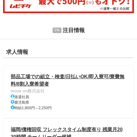
注目情報
求人情報
部品工場での組立・検査/日払いOK/即入寮可/寮費無
料/8割入寮希望者
move on株式会社
派遣社員
鹿児島県
時給1,800円～2,250円
福岡/債権回収 フレックスタイム制度有り 残業月20
30時間 チームリーダー候補