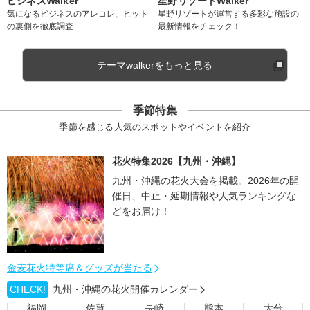
ビジネスWalker
星野リゾートWalker
気になるビジネスのアレコレ、ヒット
星野リゾートが運営する多彩な施設の
の裏側を徹底調査
最新情報をチェック！
テーマwalkerをもっと見る
季節特集
季節を感じる人気のスポットやイベントを紹介
花火特集2026【九州・沖縄】
九州・沖縄の花火大会を掲載。2026年の開
催日、中止・延期情報や人気ランキングな
どをお届け！
金麦花火特等席＆グッズが当たる
CHECK!
九州・沖縄の花火開催カレンダー
福岡
佐賀
長崎
熊本
大分