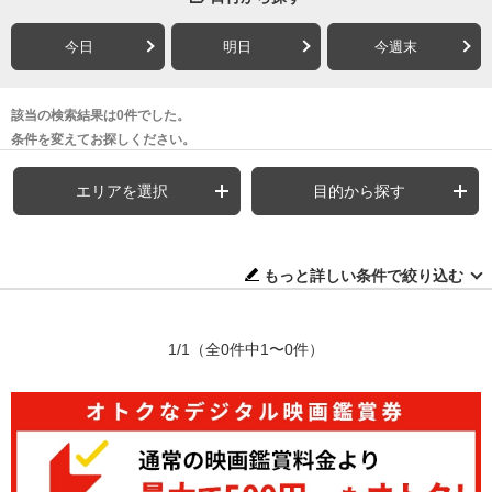
今日
明日
今週末
該当の検索結果は0件でした。
条件を変えてお探しください。
エリアを選択
目的から探す
もっと詳しい条件で絞り込む
1/1
（全0件中1〜0件）