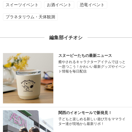
スイーツイベント
お酒イベント
恐竜イベント
プラネタリウム・天体観測
編集部イチオシ
スヌーピーたちの最新ニュース
癒やされるキャラクターアイテムでほっと
一息つこう！かわいい最新グッズやイベン
ト情報を毎日配信
関西のイオンモールで新発見！
子どもと楽しめる新しい遊び方をママライ
ター達が現地から最新リポ！