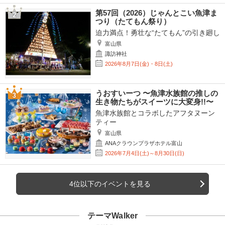
第57回（2026）じゃんとこい魚津ま
つり（たてもん祭り）
迫力満点！勇壮な“たてもん”の引き廻し
富山県
諏訪神社
2026年8月7日(金)・8日(土)
うおすいーつ 〜魚津水族館の推しの
生き物たちがスイーツに大変身!!〜
魚津水族館とコラボしたアフタヌーン
ティー
富山県
ANAクラウンプラザホテル富山
2026年7月4日(土)～8月30日(日)
4位以下のイベントを見る
テーマWalker