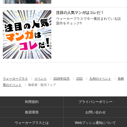
注目の人気マンガはコレだ！
ウォーカープラスで今一番読まれている話
題作をチェック!!
ウォーカープラス
イベント
2026年02月
23日
九州のイベント
長崎
県のイベント
物産展・観光フェア
利用規約
プライバシーポリシー
推奨環境
お問い合わせ
ウォーカープラスとは
Webプッシュ通知について