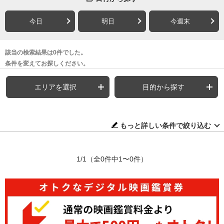
今日
明日
今週末
該当の検索結果は0件でした。
条件を変えてお探しください。
エリアを選択
目的から探す
もっと詳しい条件で絞り込む
1/1
（全0件中1〜0件）