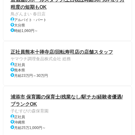
程度の短期もOK
鳥ざんまい 春日店
アルバイト・パート
大分県
時給1,060円～
正社員熊本十禅寺店/回転寿司店の店舗スタッフ
ヤマウチ調理食品株式会社 総務
正社員
熊本県
月給23万円～30万円
浦添市 保育園の保育士/残業なし/駅チカ/経験者優遇/
ブランクOK
子むすびの森保育園
正社員
沖縄県
月給25万1,000円～