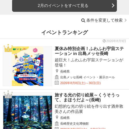
2月のイベントをすべて見る
条件を変更して検索
イベントランキング
2026年8月9日
夏休み特別企画！ふわふわ宇宙ステ
ーション in 出島メッセ長崎
超巨大！ふわふわ宇宙ステーションが
登場！
長崎県
出島メッセ長崎 イベント・展示ホール
2026年8月8日(土)～30日(日)
旅する光の切り絵展～くうそうっ
て、まほうだよ～(長崎)
幻想的な光の切り絵を作り出す酒井敦
美さんの作品展
長崎県
長崎歴史文化博物館