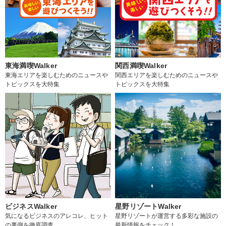
東海満喫Walker
関西満喫Walker
東海エリアを楽しむためのニュースや
関西エリアを楽しむためのニュースや
トピックスを大特集
トピックスを大特集
ビジネスWalker
星野リゾートWalker
気になるビジネスのアレコレ、ヒット
星野リゾートが運営する多彩な施設の
の裏側を徹底調査
最新情報をチェック！