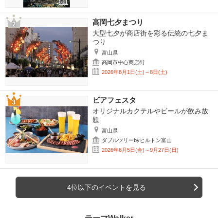
高岡七夕まつり
大型七夕が商店街を彩る伝統の七夕ま
つり
富山県
高岡市中心商店街
2026年8月1日(土)～8日(土)
ビアフェスタ
オリジナルカクテルやビールが飲み放
題
富山県
ダブルツリーbyヒルトン富山
2026年6月5日(金)～9月27日(日)
4位以下のイベントを見る