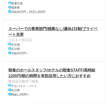
派遣社員
福井県
月給20万円～33万1,402円
スーパーでの青果部門/残業なし/週休2日制/プライベ
ート充実
マルエー井口店
正社員
石川県
月給20万円～
朝食のホールスタッフ/ホテルの朝食STAFF/高時給
1200円/朝の時間を有効活用したい方におすすめ
株式会社能登つ猛進
アルバイト・パート
石川県
時給1,200円～