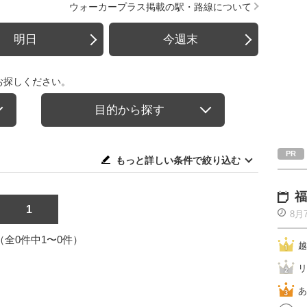
ウォーカープラス掲載の駅・路線について
明日
今週末
お探しください。
目的から探す
もっと詳しい条件で絞り込む
福
1
8月
1（全0件中1〜0件）
越
リ
あ