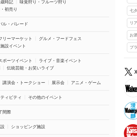
・歳時記
味覚狩り・フルーツ狩り
袋・初売り
七
リ
バル・パレード
お
フリーマーケット
グルメ・フードフェス
業施設イベント
プ
スポーツイベント
ライブ・音楽イベント
劇
伝統芸能・お笑いライブ
講演会・トークショー
展示会
アニメ・ゲーム
クティビティ
その他のイベント
了間際
施設
ショッピング施設