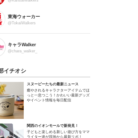
@KansaiWalkers
東海ウォーカー
@TokaiWalkers
キャラWalker
@chara_walker_
部イチオシ
スヌーピーたちの最新ニュース
癒やされるキャラクターアイテムでほ
っと一息つこう！かわいい最新グッズ
やイベント情報を毎日配信
関西のイオンモールで新発見！
子どもと楽しめる新しい遊び方をママ
ライター達が現地から最新リポ！