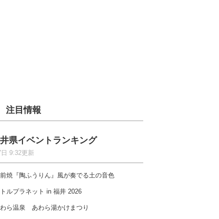
注目情報
井県イベントランキング
7日 9:32更新
前焼『陶ふうりん』風が奏でる土の音色
トルプラネット in 福井 2026
わら温泉 あわら湯かけまつり