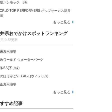
空ハンモック 8月
ORLD TOP PERFORMERS ポップサーカス福井
演
もっと見る
井県おでかけスポットランキング
7日 9:32更新
巣海水浴場
政ワールド ウォーターパーク
条SA(下り線)
のほうかごVILLAGE(ヴィレッジ)
山海水浴場
もっと見る
すすめ記事