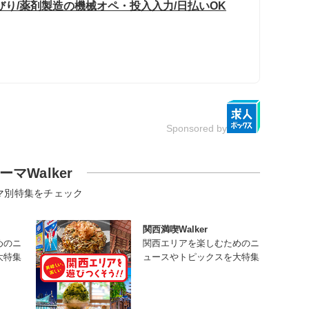
びり/薬剤製造の機械オペ・投入入力/日払いOK
Sponsored by
ーマWalker
マ別特集をチェック
関西満喫Walker
めのニ
関西エリアを楽しむためのニ
大特集
ュースやトピックスを大特集