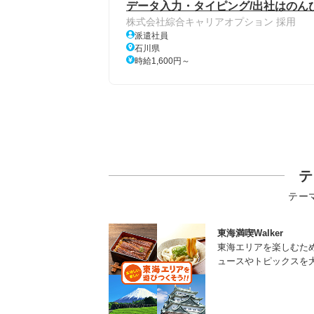
データ入力・タイピング/出社はのん
株式会社綜合キャリアオプション 採用
派遣社員
石川県
時給1,600円～
テ
テー
東海満喫Walker
東海エリアを楽しむた
ュースやトピックスを