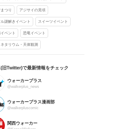
夕まつり
アジサイの見頃
アル謎解きイベント
スイーツイベント
酒イベント
恐竜イベント
ラネタリウム・天体観測
X(旧Twitter)で最新情報をチェック
ウォーカープラス
@walkerplus_news
ウォーカープラス漫画部
@walkerpluscomic
関西ウォーカー