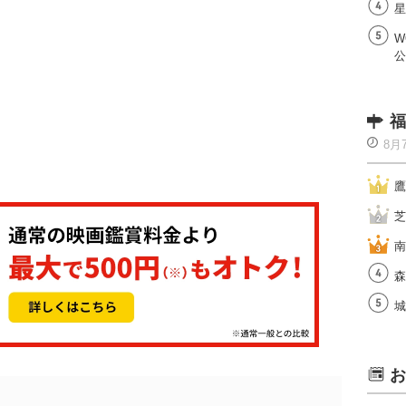
星
W
公
福
8月
鷹
芝
南
森
城
お