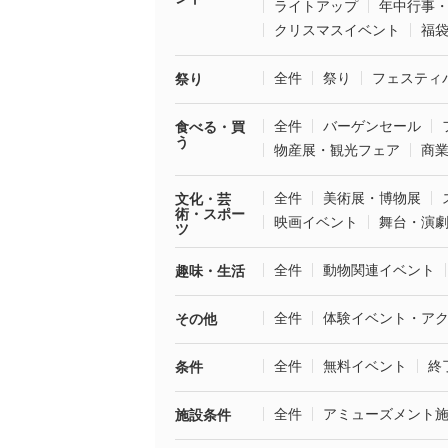
ライトアップ
年中行事
クリスマスイベント
福
全件
祭り
フェスティ
祭り
全件
バーゲンセール
食べる・買
う
物産展・観光フェア
商
全件
美術展・博物展
文化・芸
術・スポー
映画イベント
舞台・演
ツ
全件
動物関連イベント
趣味・生活
全件
体験イベント・ア
その他
全件
無料イベント
終
条件
全件
アミューズメント
施設条件