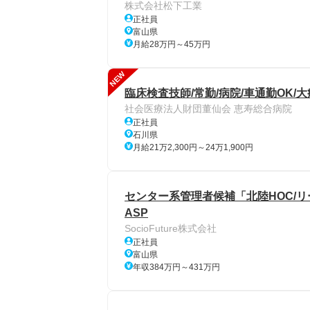
株式会社松下工業
正社員
富山県
月給28万円～45万円
NEW
臨床検査技師/常勤/病院/車通勤OK/
社会医療法人財団董仙会 恵寿総合病院
正社員
石川県
月給21万2,300円～24万1,900円
センター系管理者候補「北陸HOC/リ
ASP
SocioFuture株式会社
正社員
富山県
年収384万円～431万円