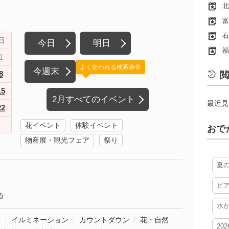
北
富
石
日
今日
明日
福
1
よく使われる検索条件
今週末
8
閲
15
2月すべてのイベント
最近見
22
花イベント
体験イベント
おで
物産展・観光フェア
祭り
夏
ビ
る
水
葉
イルミネーション
カウントダウン
花・自然
20