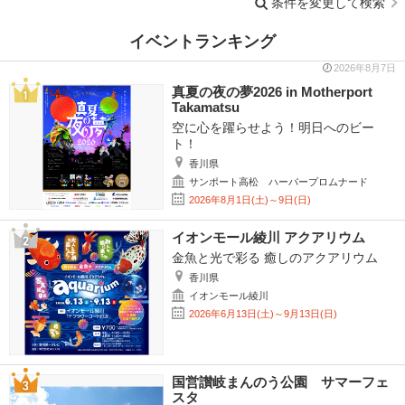
条件を変更して検索
イベントランキング
2026年8月7日
真夏の夜の夢2026 in Motherport
Takamatsu
空に心を躍らせよう！明日へのビー
ト！
香川県
サンポート高松 ハーバープロムナード
2026年8月1日(土)～9日(日)
イオンモール綾川 アクアリウム
金魚と光で彩る 癒しのアクアリウム
香川県
イオンモール綾川
2026年6月13日(土)～9月13日(日)
国営讃岐まんのう公園 サマーフェ
スタ