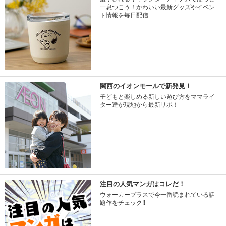
一息つこう！かわいい最新グッズやイベン
ト情報を毎日配信
関西のイオンモールで新発見！
子どもと楽しめる新しい遊び方をママライ
ター達が現地から最新リポ！
注目の人気マンガはコレだ！
ウォーカープラスで今一番読まれている話
題作をチェック!!