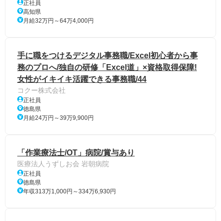
正社員
高知県
月給32万円～64万4,000円
手に職をつけるデジタル事務職/Excel初心者から事
務のプロへ/独自の研修「Excel道」×資格取得保障!
女性がイキイキ活躍できる事務職/44
コクー株式会社
正社員
徳島県
月給24万円～39万9,900円
「作業療法士/OT」病院/賞与あり
医療法人うずしお会 岩朝病院
正社員
徳島県
年収313万1,000円～334万6,930円