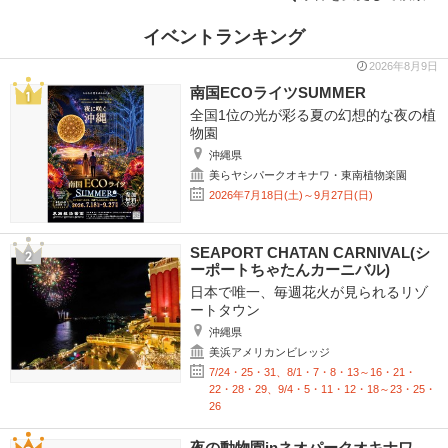
イベントランキング
2026年8月9日
南国ECOライツSUMMER
全国1位の光が彩る夏の幻想的な夜の植
物園
沖縄県
美らヤシパークオキナワ・東南植物楽園
2026年7月18日(土)～9月27日(日)
SEAPORT CHATAN CARNIVAL(シ
ーポートちゃたんカーニバル)
日本で唯一、毎週花火が見られるリゾ
ートタウン
沖縄県
美浜アメリカンビレッジ
7/24・25・31、8/1・7・8・13～16・21・
22・28・29、9/4・5・11・12・18～23・25・
26
夜の動物園inネオパークオキナワ