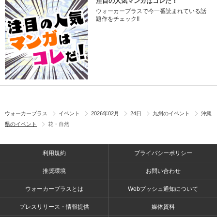
注目の人気マンガはコレだ！
ウォーカープラスで今一番読まれている話
題作をチェック!!
ウォーカープラス
イベント
2026年02月
24日
九州のイベント
沖縄
県のイベント
花・自然
利用規約
プライバシーポリシー
推奨環境
お問い合わせ
ウォーカープラスとは
Webプッシュ通知について
プレスリリース・情報提供
媒体資料