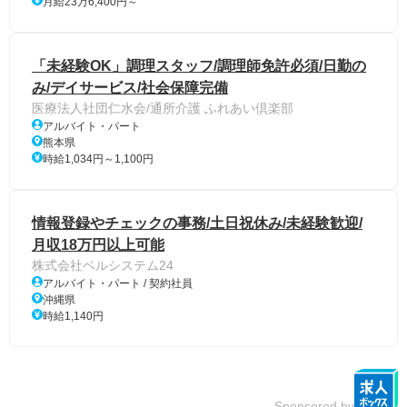
月給23万6,400円～
「未経験OK」調理スタッフ/調理師免許必須/日勤の
み/デイサービス/社会保障完備
医療法人社団仁水会/通所介護 ふれあい倶楽部
アルバイト・パート
熊本県
時給1,034円～1,100円
情報登録やチェックの事務/土日祝休み/未経験歓迎/
月収18万円以上可能
株式会社ベルシステム24
アルバイト・パート / 契約社員
沖縄県
時給1,140円
Sponsored by