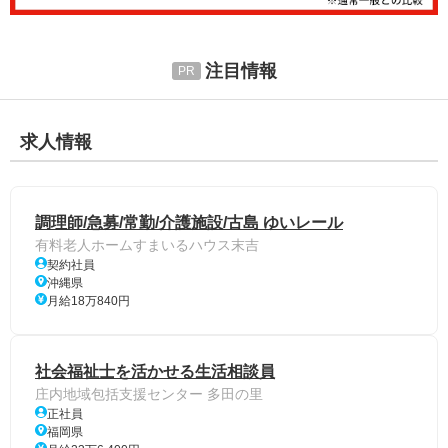
注目情報
求人情報
調理師/急募/常勤/介護施設/古島 ゆいレール
有料老人ホームすまいるハウス末吉
契約社員
沖縄県
月給18万840円
社会福祉士を活かせる生活相談員
庄内地域包括支援センター 多田の里
正社員
福岡県