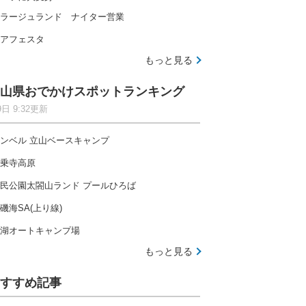
ラージュランド ナイター営業
アフェスタ
もっと見る
山県おでかけスポットランキング
9日 9:32更新
ンベル 立山ベースキャンプ
乗寺高原
民公園太閤山ランド プールひろば
磯海SA(上り線)
湖オートキャンプ場
もっと見る
すすめ記事