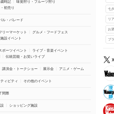
・歳時記
味覚狩り・フルーツ狩り
袋・初売り
七
リ
バル・パレード
お
フリーマーケット
グルメ・フードフェス
業施設イベント
プ
スポーツイベント
ライブ・音楽イベント
劇
伝統芸能・お笑いライブ
講演会・トークショー
展示会
アニメ・ゲーム
クティビティ
その他のイベント
了間際
施設
ショッピング施設