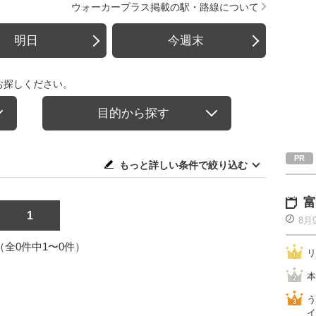
ウォーカープラス掲載の駅・路線について
明日
今週末
お探しください。
目的から探す
もっと詳しい条件で絞り込む
富
1
8月
1（全0件中1〜0件）
リ
本
う
イ