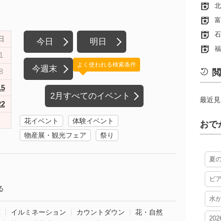
北
富
石
日
今日
明日
福
1
よく使われる検索条件
今週末
8
閲
15
2月すべてのイベント
最近見
22
花イベント
体験イベント
おで
物産展・観光フェア
祭り
夏
ビ
る
水
葉
イルミネーション
カウントダウン
花・自然
20