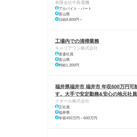
有限会社牛島電機
アルバイト・パート
富山県
日給8,800円～
工場内での清掃業務
キャリアワン株式会社
派遣社員
富山県
時給1,300円
福井県福井市 福井市 年収600万円可能
す。大手で安定勤務&安心の地元社員
クオール株式会社
正社員
福井県
年収450万円～600万円