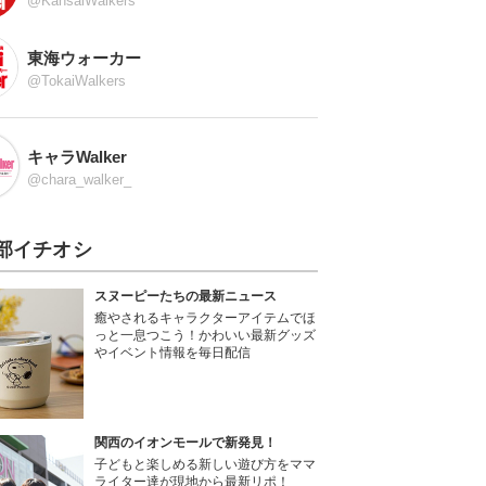
@KansaiWalkers
東海ウォーカー
@TokaiWalkers
キャラWalker
@chara_walker_
部イチオシ
スヌーピーたちの最新ニュース
癒やされるキャラクターアイテムでほ
っと一息つこう！かわいい最新グッズ
やイベント情報を毎日配信
関西のイオンモールで新発見！
子どもと楽しめる新しい遊び方をママ
ライター達が現地から最新リポ！