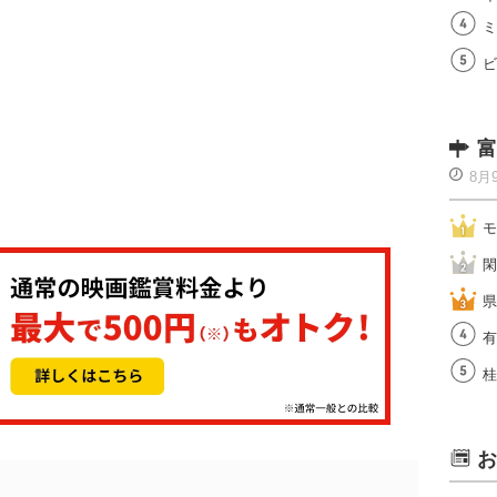
ミ
ビ
富
8月
モ
閑
県
有
桂
お