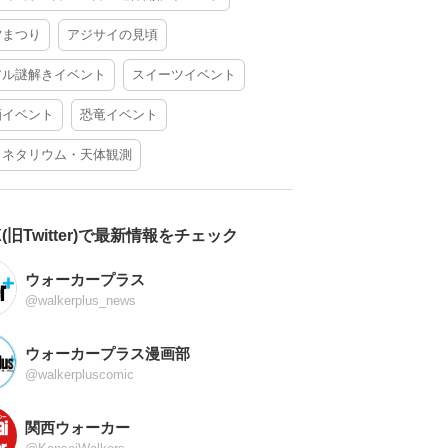
夕まつり
アジサイの見頃
アル謎解きイベント
スイーツイベント
酒イベント
恐竜イベント
ラネタリウム・天体観測
X(旧Twitter)で最新情報をチェック
ウォーカープラス
@walkerplus_news
ウォーカープラス漫画部
@walkerpluscomic
関西ウォーカー