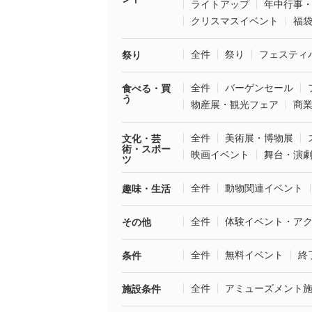
ライトアップ
年中行事
クリスマスイベント
福
全件
祭り
フェスティ
祭り
全件
バーゲンセール
食べる・買
う
物産展・観光フェア
商
全件
美術展・博物展
文化・芸
術・スポー
映画イベント
舞台・演
ツ
全件
動物関連イベント
趣味・生活
全件
体験イベント・ア
その他
全件
無料イベント
終
条件
全件
アミューズメント
施設条件