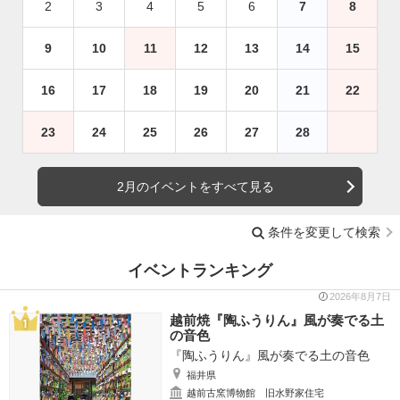
2
3
4
5
6
7
8
9
10
11
12
13
14
15
16
17
18
19
20
21
22
23
24
25
26
27
28
2月のイベントをすべて見る
条件を変更して検索
イベントランキング
2026年8月7日
越前焼『陶ふうりん』風が奏でる土
の音色
『陶ふうりん』風が奏でる土の音色
福井県
越前古窯博物館 旧水野家住宅