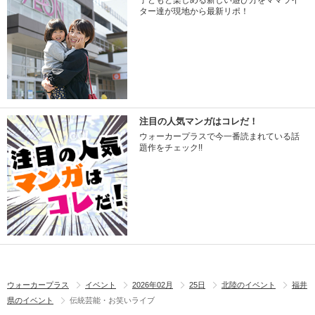
子どもと楽しめる新しい遊び方をママライ
ター達が現地から最新リポ！
注目の人気マンガはコレだ！
ウォーカープラスで今一番読まれている話
題作をチェック!!
ウォーカープラス
イベント
2026年02月
25日
北陸のイベント
福井
県のイベント
伝統芸能・お笑いライブ