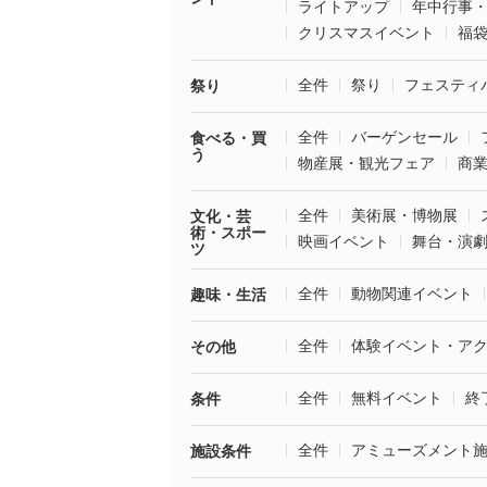
ライトアップ
年中行事
クリスマスイベント
福
全件
祭り
フェスティ
祭り
全件
バーゲンセール
食べる・買
う
物産展・観光フェア
商
全件
美術展・博物展
文化・芸
術・スポー
映画イベント
舞台・演
ツ
全件
動物関連イベント
趣味・生活
全件
体験イベント・ア
その他
全件
無料イベント
終
条件
全件
アミューズメント
施設条件