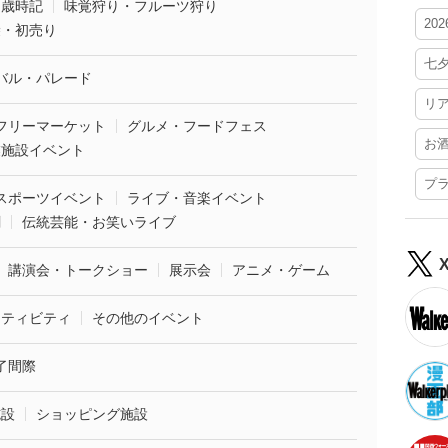
・歳時記
味覚狩り・フルーツ狩り
20
袋・初売り
七
バル・パレード
リ
フリーマーケット
グルメ・フードフェス
お
業施設イベント
プ
スポーツイベント
ライブ・音楽イベント
劇
伝統芸能・お笑いライブ
講演会・トークショー
展示会
アニメ・ゲーム
クティビティ
その他のイベント
了間際
施設
ショッピング施設