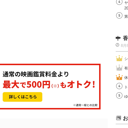
ヤ
2
第
香
8月
シ
有
休
ト
ゆ
お