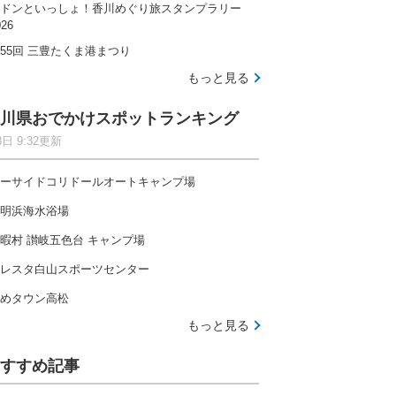
ドンといっしょ！香川めぐり旅スタンプラリー
026
55回 三豊たくま港まつり
もっと見る
川県おでかけスポットランキング
8日 9:32更新
ーサイドコリドールオートキャンプ場
明浜海水浴場
暇村 讃岐五色台 キャンプ場
レスタ白山スポーツセンター
めタウン高松
もっと見る
すすめ記事