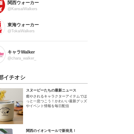
関西ウォーカー
@KansaiWalkers
東海ウォーカー
@TokaiWalkers
キャラWalker
@chara_walker_
部イチオシ
スヌーピーたちの最新ニュース
癒やされるキャラクターアイテムでほ
っと一息つこう！かわいい最新グッズ
やイベント情報を毎日配信
関西のイオンモールで新発見！