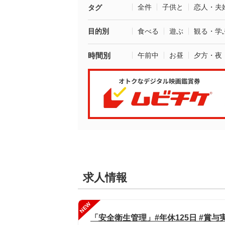
全件
子供と
恋人・夫
タグ
目的別
食べる
遊ぶ
観る・学
時間別
午前中
お昼
夕方・夜
求人情報
NEW
「安全衛生管理」#年休125日 #賞与実