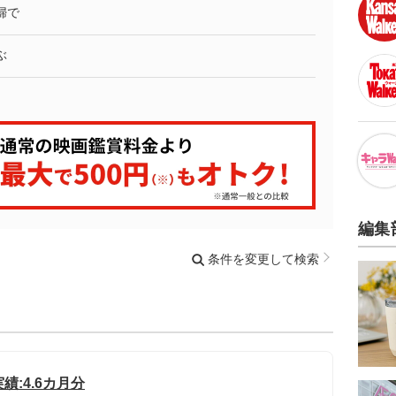
婦で
ぶ
編集
条件を変更して検索
績:4.6カ月分