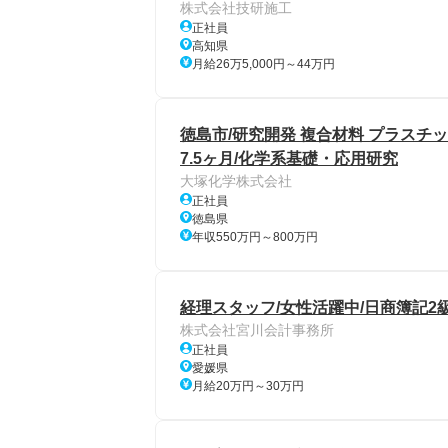
株式会社技研施工
正社員
高知県
月給26万5,000円～44万円
徳島市/研究開発 複合材料 プラスチ
7.5ヶ月/化学系基礎・応用研究
大塚化学株式会社
正社員
徳島県
年収550万円～800万円
経理スタッフ/女性活躍中/日商簿記2
株式会社宮川会計事務所
正社員
愛媛県
月給20万円～30万円