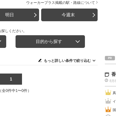
ウォーカープラス掲載の駅・路線について
明日
今週末
お探しください。
目的から探す
もっと詳しい条件で絞り込む
香
1
8月
1（全0件中1〜0件）
真
イ
国