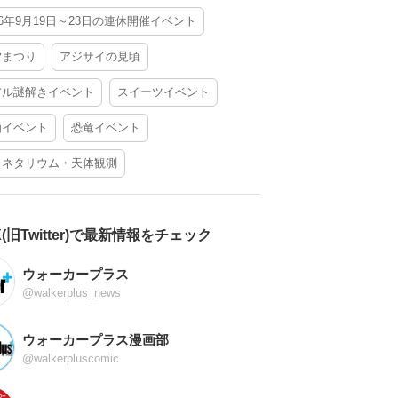
26年9月19日～23日の連休開催イベント
夕まつり
アジサイの見頃
アル謎解きイベント
スイーツイベント
酒イベント
恐竜イベント
ラネタリウム・天体観測
X(旧Twitter)で最新情報をチェック
ウォーカープラス
@walkerplus_news
ウォーカープラス漫画部
@walkerpluscomic