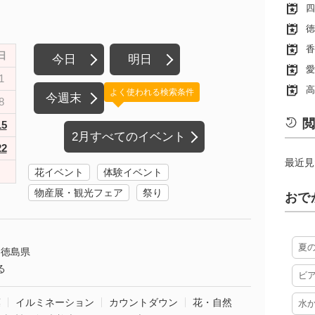
四
徳
香
日
今日
明日
愛
1
高
よく使われる検索条件
今週末
8
閲
15
2月すべてのイベント
22
最近見
花イベント
体験イベント
物産展・観光フェア
祭り
おで
夏
徳島県
る
ビ
葉
イルミネーション
カウントダウン
花・自然
水