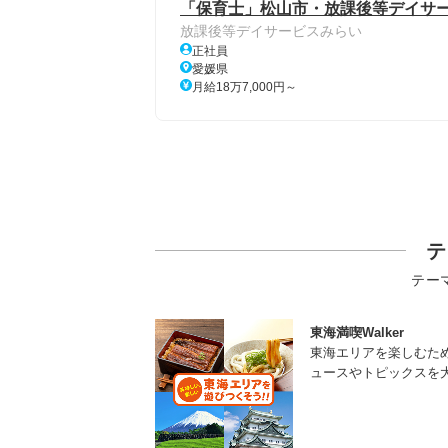
「保育士」松山市・放課後等デイサ
放課後等デイサービスみらい
正社員
愛媛県
月給18万7,000円～
テ
テー
東海満喫Walker
東海エリアを楽しむた
ュースやトピックスを