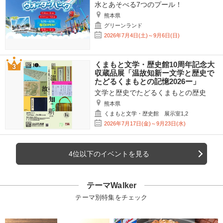
水とあそべる7つのプール！
熊本県
グリーンランド
2026年7月4日(土)～9月6日(日)
くまもと文学・歴史館10周年記念大
収蔵品展「温故知新ー文学と歴史で
たどるくまもとの記憶2026ー」
文学と歴史でたどるくまもとの歴史
熊本県
くまもと文学・歴史館 展示室1,2
2026年7月17日(金)～9月23日(水)
4位以下のイベントを見る
テーマWalker
テーマ別特集をチェック