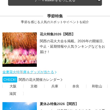
テーマwalkerをもっと見る
季節特集
季節を感じる人気のスポットやイベントを紹介
花火特集2026【関西】
関西の花火大会を掲載。2026年の開催日、
中止・延期情報や人気ランキングなどをお
届け！
金麦花火特等席＆グッズが当たる
CHECK!
関西の花火開催カレンダー
大阪
京都
兵庫
奈良
和歌山
滋賀
夏休み特集2026【関西】