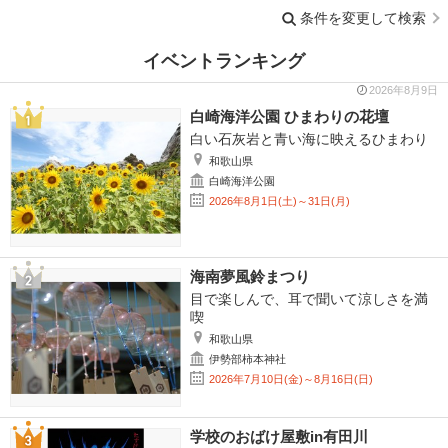
条件を変更して検索
イベントランキング
2026年8月9日
白崎海洋公園 ひまわりの花壇
白い石灰岩と青い海に映えるひまわり
和歌山県
白崎海洋公園
2026年8月1日(土)～31日(月)
海南夢風鈴まつり
目で楽しんで、耳で聞いて涼しさを満
喫
和歌山県
伊勢部柿本神社
2026年7月10日(金)～8月16日(日)
学校のおばけ屋敷in有田川