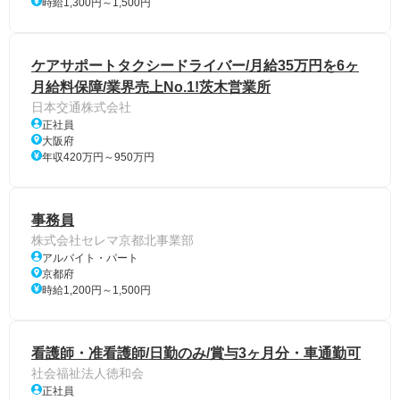
時給1,300円～1,500円
ケアサポートタクシードライバー/月給35万円を6ヶ
月給料保障/業界売上No.1!茨木営業所
日本交通株式会社
正社員
大阪府
年収420万円～950万円
事務員
株式会社セレマ京都北事業部
アルバイト・パート
京都府
時給1,200円～1,500円
看護師・准看護師/日勤のみ/賞与3ヶ月分・車通勤可
社会福祉法人徳和会
正社員